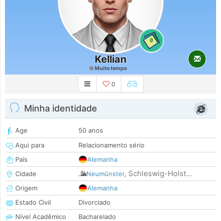
0
Kellian
Muito tempo
0
Minha identidade
Age
50 anos
Aqui para
Relacionamento sério
País
Alemanha
Schleswig-Holst...
Cidade
Neumünster
,
Origem
Alemanha
Estado Civil
Divorciado
Nível Acadêmico
Bacharelado