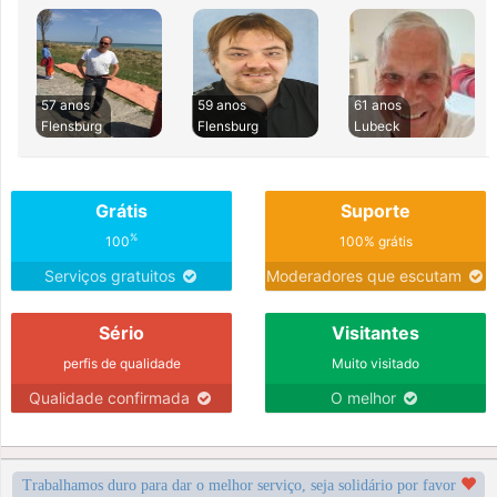
57 anos
59 anos
61 anos
Flensburg
Flensburg
Lubeck
Grátis
Suporte
%
100
100% grátis
Serviços gratuitos
Moderadores que escutam
Sério
Visitantes
perfis de qualidade
Muito visitado
Qualidade confirmada
O melhor
Trabalhamos duro para dar o melhor serviço, seja solidário por favor