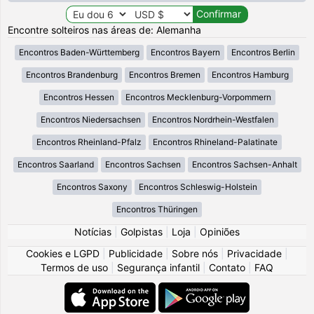
Encontre solteiros nas áreas de: Alemanha
Encontros Baden-Württemberg
Encontros Bayern
Encontros Berlin
Encontros Brandenburg
Encontros Bremen
Encontros Hamburg
Encontros Hessen
Encontros Mecklenburg-Vorpommern
Encontros Niedersachsen
Encontros Nordrhein-Westfalen
Encontros Rheinland-Pfalz
Encontros Rhineland-Palatinate
Encontros Saarland
Encontros Sachsen
Encontros Sachsen-Anhalt
Encontros Saxony
Encontros Schleswig-Holstein
Encontros Thüringen
Notícias
|
Golpistas
|
Loja
|
Opiniões
Cookies e LGPD
|
Publicidade
|
Sobre nós
|
Privacidade
|
Termos de uso
|
Segurança infantil
|
Contato
|
FAQ