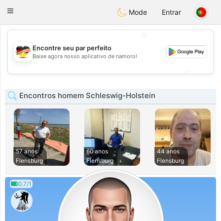
Deutsch
Dating
Toggle
Mode
Entrar
navigation
💖
Encontre seu par perfeito
💖
Baixe agora nosso aplicativo de namoro!
💕
💕
Encontros homem Schleswig-Holstein
57 anos
60 anos
44 anos
Flensburg
Flensburg
Flensburg
0.7/1