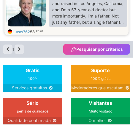
Gegenseitigkeit.
and raised in Los Angeles, California,
and I’m a 57-year-old doctor but
more importantly, I’m a father. Not
just any father, but a single father to
Benjamin, my one and only son. My
anos
Lucas762
58
everything.
1
Pesquisar por critérios
Grátis
Suporte
%
100
100% grátis
Serviços gratuitos
Moderadores que escutam
Sério
Visitantes
perfis de qualidade
Muito visitado
Qualidade confirmada
O melhor