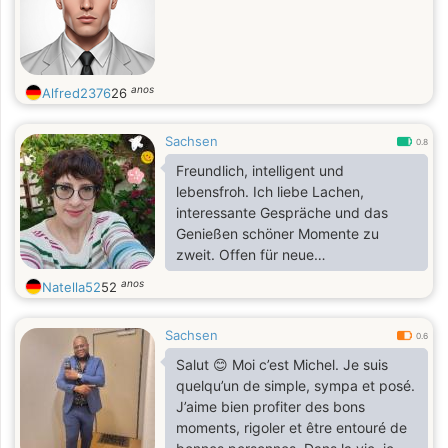
anos
Alfred2376
26
Sachsen
0.8
Freundlich, intelligent und
lebensfroh. Ich liebe Lachen,
interessante Gespräche und das
Genießen schöner Momente zu
zweit. Offen für neue
Bekanntschaften und gemeinsame
anos
Natella52
52
Abenteuer.
Sachsen
0.6
Salut 😊 Moi c’est Michel. Je suis
quelqu’un de simple, sympa et posé.
J’aime bien profiter des bons
moments, rigoler et être entouré de