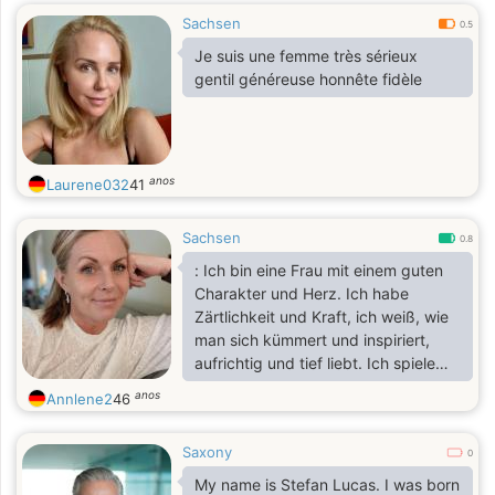
Sachsen
0.5
Je suis une femme très sérieux
gentil généreuse honnête fidèle
anos
Laurene032
41
Sachsen
0.8
: Ich bin eine Frau mit einem guten
Charakter und Herz. Ich habe
Zärtlichkeit und Kraft, ich weiß, wie
man sich kümmert und inspiriert,
aufrichtig und tief liebt. Ich spiele
nicht mit Gefühlen, ich lebe nach
anos
Annlene2
46
ihnen. Es ist mir wichtig, nicht nur für
die Show da zu sein, sondern für
Saxony
das echte Leben: mit Unterstützung,
0
Wärme, Komfort und
My name is Stefan Lucas. I was born