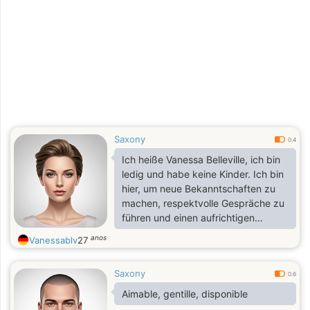
Saxony
0.4
Ich heiße Vanessa Belleville, ich bin
ledig und habe keine Kinder. Ich bin
hier, um neue Bekanntschaften zu
machen, respektvolle Gespräche zu
führen und einen aufrichtigen
Menschen kennenzulernen. Wenn
anos
Vanessablv
27
die Chemie stimmt, wünsche ich mir
eine ernsthafte, ehrliche und
Saxony
dauerhafte Beziehung.
0.6
Aimable, gentille, disponible