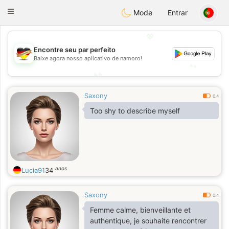
Deutsch
Dating
Toggle
Mode
Entrar
navigation
💖
💖
Encontre seu par perfeito
Baixe agora nosso aplicativo de namoro!
💕
💕
Saxony
0.4
Too shy to describe myself
anos
Lucia91
34
Saxony
0.4
Femme calme, bienveillante et
authentique, je souhaite rencontrer