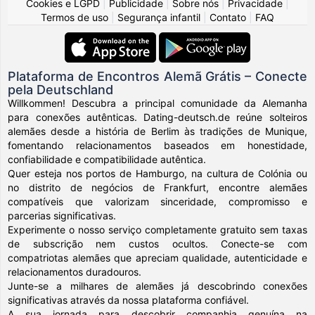
Cookies e LGPD
|
Publicidade
|
Sobre nós
|
Privacidade
|
Termos de uso
|
Segurança infantil
|
Contato
|
FAQ
Plataforma de Encontros Alemã Grátis – Conecte
pela Deutschland
Willkommen! Descubra a principal comunidade da Alemanha
para conexões autênticas. Dating-deutsch.de reúne solteiros
alemães desde a história de Berlim às tradições de Munique,
fomentando relacionamentos baseados em honestidade,
confiabilidade e compatibilidade autêntica.
Quer esteja nos portos de Hamburgo, na cultura de Colónia ou
no distrito de negócios de Frankfurt, encontre alemães
compatíveis que valorizam sinceridade, compromisso e
parcerias significativas.
Experimente o nosso serviço completamente gratuito sem taxas
de subscrição nem custos ocultos. Conecte-se com
compatriotas alemães que apreciam qualidade, autenticidade e
relacionamentos duradouros.
Junte-se a milhares de alemães já descobrindo conexões
significativas através da nossa plataforma confiável.
A sua jornada para descobrir companhia genuína na