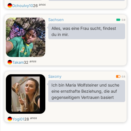
partage, les discussions
anos
Dchoulvy10
26
intéressantes et découvrir de
nouvelles choses
Sachsen
0.9
Alles, was eine Frau sucht, findest
du in mir.
anos
Takam
32
Saxony
0.5
Ich bin Maria Wolfsteiner und suche
eine ernsthafte Beziehung, die auf
gegenseitigem Vertrauen basiert
anos
Yogi01
28