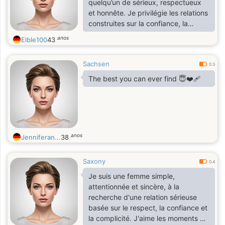
quelqu’un de sérieux, respectueux
et honnête. Je privilégie les relations
construites sur la confiance, la
communication et la douceur. J’aime
anos
Elble100
43
la tranquillité, les moments partagés
sans artifices, et les personnes qui
Sachsen
savent écouter autant que parler. Si
0.3
tu recherches une relation stable et
The best you can ever find 😇❤️‍🩹
sincère, je serais heureuse de faire
ta connaissance.
anos
Jenniferan...
38
Saxony
0.4
Je suis une femme simple,
attentionnée et sincère, à la
recherche d'une relation sérieuse
basée sur le respect, la confiance et
la complicité. J'aime les moments de