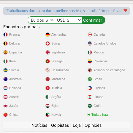
Trabalhamos duro para dar o melhor serviço, seja solidário por favor
Encontros por país
França
Alemanha
Canadá
Bélgica
Suíça
Estados Unidos
Espanha
Inglaterra
México
Itália
Portugal
Colômbia
Suécia
Desabilitado
Animais de estimação
Austrália
Marrocos
Brasil
Holanda
Tunísia
Filipinas
Áustria
Argélia
Líbano
Japão
Egito
Golfo
China
Kuwait
Toda a lista
Notícias
|
Golpistas
|
Loja
|
Opiniões