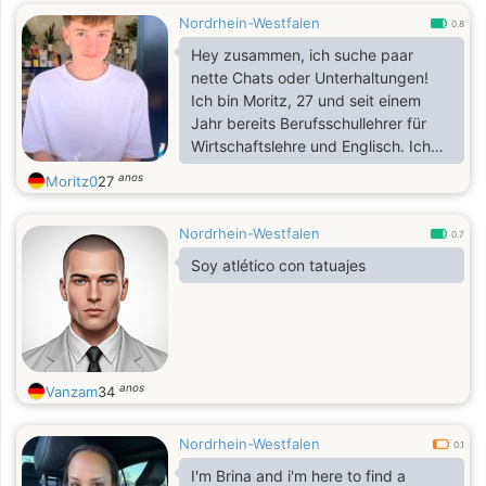
Nordrhein-Westfalen
0.8
Hey zusammen, ich suche paar
nette Chats oder Unterhaltungen!
Ich bin Moritz, 27 und seit einem
Jahr bereits Berufsschullehrer für
Wirtschaftslehre und Englisch. Ich
liebe daher auch die USA, Englisch
anos
Moritz0
27
und alles, was damit verbunden ist.
Schreibt mir gerne!
Nordrhein-Westfalen
0.7
Soy atlético con tatuajes
anos
Vanzam
34
Nordrhein-Westfalen
0.1
I'm Brina and i'm here to find a