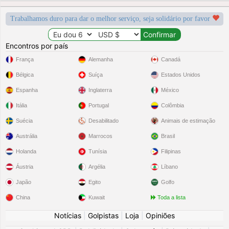
Trabalhamos duro para dar o melhor serviço, seja solidário por favor
Encontros por país
França
Alemanha
Canadá
Bélgica
Suíça
Estados Unidos
Espanha
Inglaterra
México
Itália
Portugal
Colômbia
Suécia
Desabilitado
Animais de estimação
Austrália
Marrocos
Brasil
Holanda
Tunísia
Filipinas
Áustria
Argélia
Líbano
Japão
Egito
Golfo
China
Kuwait
Toda a lista
Notícias
|
Golpistas
|
Loja
|
Opiniões