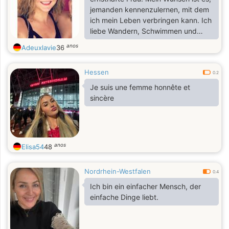
jemanden kennenzulernen, mit dem
ich mein Leben verbringen kann. Ich
liebe Wandern, Schwimmen und
Kino. Ich bin für eine Woche hier im
anos
Adeuxlavie
36
Land.
Hessen
0.2
Je suis une femme honnête et
sincère
anos
Elisa54
48
Nordrhein-Westfalen
0.4
Ich bin ein einfacher Mensch, der
einfache Dinge liebt.