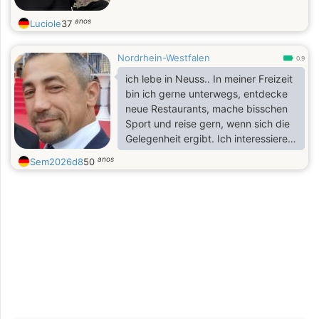
anos
Luciole
37
Nordrhein-Westfalen
0.9
ich lebe in Neuss.. In meiner Freizeit
bin ich gerne unterwegs, entdecke
neue Restaurants, mache bisschen
Sport und reise gern, wenn sich die
Gelegenheit ergibt. Ich interessiere
mich für verschiedene Kulturen und
anos
Sem2026d8
50
finde es spannend, wie
unterschiedlich Menschen die Welt
sehen. Japan hat mein Interesse
geweckt – nicht nur wegen der
Kultur, sondern auch wegen der
Werte wie Respekt, Rücksichtnahme
und Gemeinschaftssinn, die ich sehr
schätze.!!♡