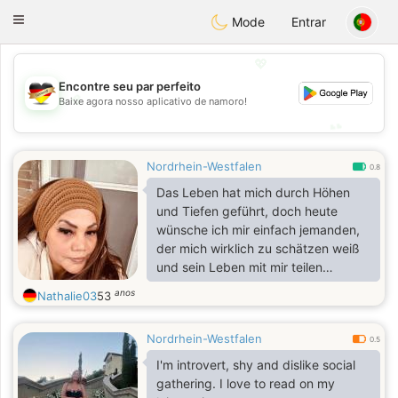
Deutsch
Dating
Toggle
Mode
Entrar
navigation
💖
Encontre seu par perfeito
💖
Baixe agora nosso aplicativo de namoro!
💕
💕
Nordrhein-Westfalen
0.8
Das Leben hat mich durch Höhen
und Tiefen geführt, doch heute
wünsche ich mir einfach jemanden,
der mich wirklich zu schätzen weiß
und sein Leben mit mir teilen
möchte. Ich bin eine treue, liebevolle
anos
Nathalie03
53
und aufrichtige Frau auf der Suche
nach einem echten Gentleman. Ich
Nordrhein-Westfalen
spiele keine Spielchen – sag mir
0.5
also: Bist du bereit für etwas Echtes?
I'm introvert, shy and dislike social
gathering. I love to read on my