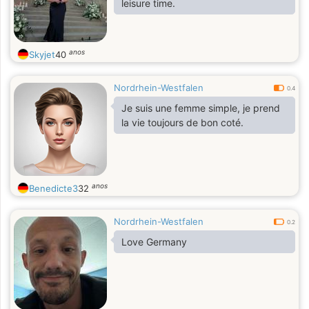
leisure time.
anos
Skyjet
40
Nordrhein-Westfalen
0.4
Je suis une femme simple, je prend
la vie toujours de bon coté.
anos
Benedicte3
32
Nordrhein-Westfalen
0.2
Love Germany