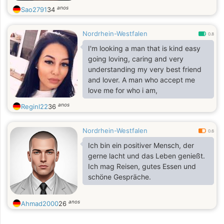
anos
Sao2791
34
Nordrhein-Westfalen
0.8
I'm looking a man that is kind easy
going loving, caring and very
understanding my very best friend
and lover. A man who accept me
love me for who i am,
anos
Reginl22
36
Nordrhein-Westfalen
0.6
Ich bin ein positiver Mensch, der
gerne lacht und das Leben genießt.
Ich mag Reisen, gutes Essen und
schöne Gespräche.
anos
Ahmad2000
26