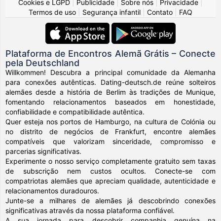
Cookies e LGPD
|
Publicidade
|
Sobre nós
|
Privacidade
|
Termos de uso
|
Segurança infantil
|
Contato
|
FAQ
Plataforma de Encontros Alemã Grátis – Conecte
pela Deutschland
Willkommen! Descubra a principal comunidade da Alemanha
para conexões autênticas. Dating-deutsch.de reúne solteiros
alemães desde a história de Berlim às tradições de Munique,
fomentando relacionamentos baseados em honestidade,
confiabilidade e compatibilidade autêntica.
Quer esteja nos portos de Hamburgo, na cultura de Colónia ou
no distrito de negócios de Frankfurt, encontre alemães
compatíveis que valorizam sinceridade, compromisso e
parcerias significativas.
Experimente o nosso serviço completamente gratuito sem taxas
de subscrição nem custos ocultos. Conecte-se com
compatriotas alemães que apreciam qualidade, autenticidade e
relacionamentos duradouros.
Junte-se a milhares de alemães já descobrindo conexões
significativas através da nossa plataforma confiável.
A sua jornada para descobrir companhia genuína na