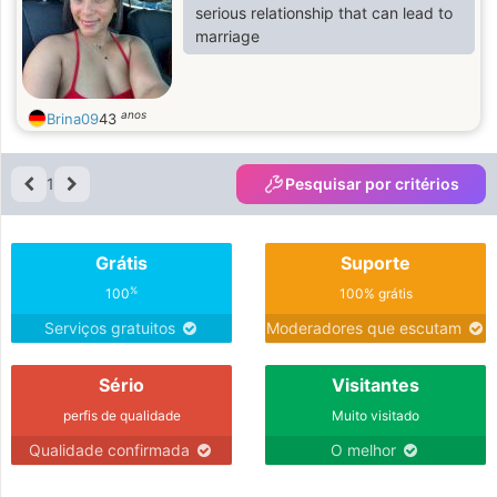
serious relationship that can lead to
marriage
anos
Brina09
43
1
Pesquisar por critérios
Grátis
Suporte
%
100
100% grátis
Serviços gratuitos
Moderadores que escutam
Sério
Visitantes
perfis de qualidade
Muito visitado
Qualidade confirmada
O melhor