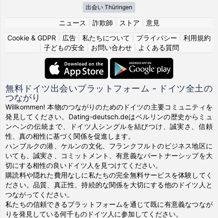
出会い Thüringen
ニュース
|
詐欺師
|
ストア
|
意見
Cookie & GDPR
|
広告
|
私たちについて
|
プライバシー
|
利用規約
|
子どもの安全
|
お問い合わせ
|
よくある質問
無料ドイツ出会いプラットフォーム - ドイツ全土の
つながり
Willkommen! 本物のつながりのためのドイツの主要コミュニティを
発見してください。Dating-deutsch.deはベルリンの歴史からミュ
ンヘンの伝統まで、ドイツ人シングルを結びつけ、誠実さ、信頼
性、真の相性に基づく関係を促進します。
ハンブルクの港、ケルンの文化、フランクフルトのビジネス地区に
いても、誠実さ、コミットメント、有意義なパートナーシップを大
切にする相性の良いドイツ人を見つけてください。
購読料や隠れた費用なしに私たちの完全無料サービスを体験してく
ださい。品質、真正性、持続的な関係を大切にする他のドイツ人と
つながってください。
私たちの信頼できるプラットフォームを通じて既に有意義なつなが
りを発見している何千ものドイツ人に参加してください。