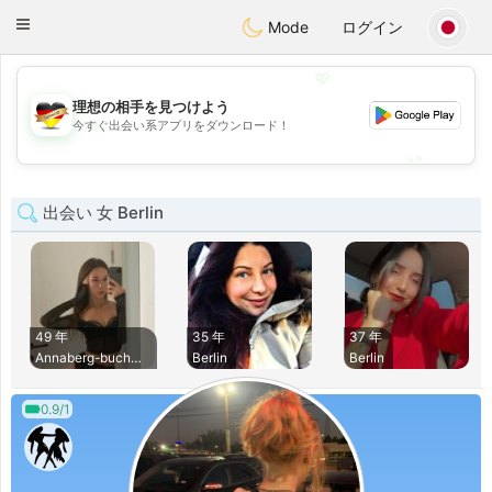
Deutsch
Dating
Toggle
Mode
ログイン
navigation
💖
理想の相手を見つけよう
💖
今すぐ出会い系アプリをダウンロード！
💕
💕
出会い 女 Berlin
49 年
35 年
37 年
Annaberg-buchholz
Berlin
Berlin
0.9/1