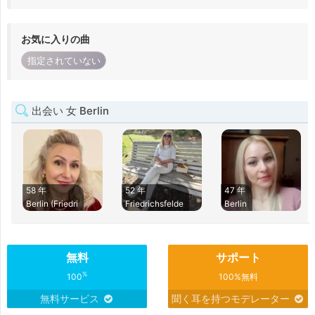
お気に入りの曲
指定されていない
出会い 女 Berlin
58 年
52 年
47 年
Berlin (Friedri
Friedrichsfelde
Berlin
無料
サポート
%
100
100%無料
無料サービス
聞く耳を持つモデレーター