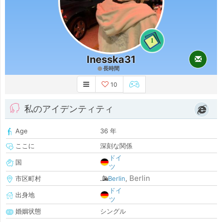
1
Inesska31
長時間
10
私のアイデンティティ
Age
36 年
ここに
深刻な関係
ドイ
国
ツ
Berlin
市区町村
Berlin
,
ドイ
出身地
ツ
婚姻状態
シングル