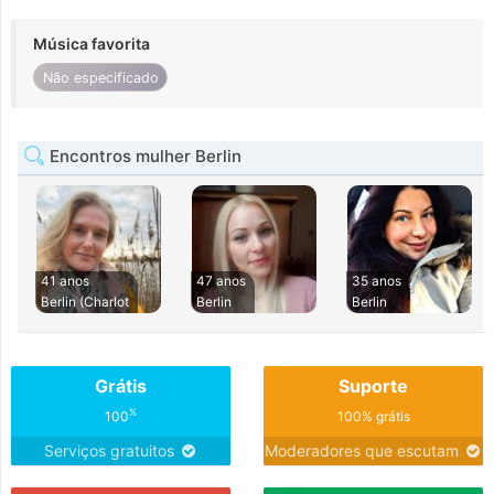
Música favorita
Não especificado
Encontros mulher Berlin
41 anos
47 anos
35 anos
Berlin (Charlot
Berlin
Berlin
Grátis
Suporte
%
100
100% grátis
Serviços gratuitos
Moderadores que escutam