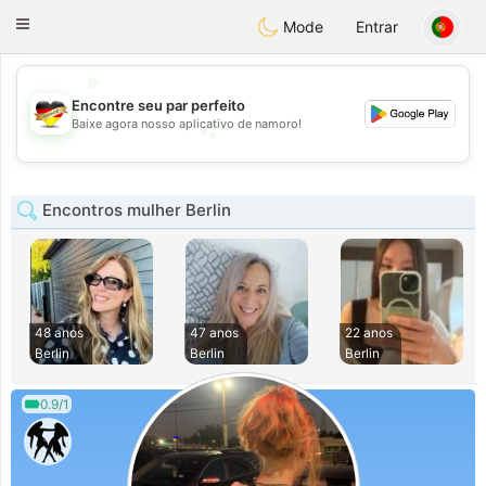
Deutsch
Dating
Toggle
Mode
Entrar
navigation
💖
Encontre seu par perfeito
💕
Baixe agora nosso aplicativo de namoro!
💕
💖
Encontros mulher Berlin
48 anos
47 anos
22 anos
Berlin
Berlin
Berlin
0.9/1