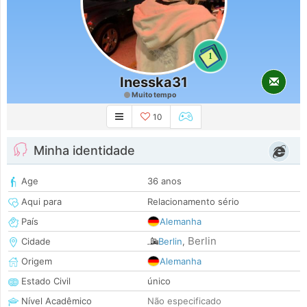
1
Inesska31
Muito tempo
10
Minha identidade
Age
36 anos
Aqui para
Relacionamento sério
País
Alemanha
Berlin
Cidade
Berlin
,
Origem
Alemanha
Estado Civil
único
Nível Acadêmico
Não especificado