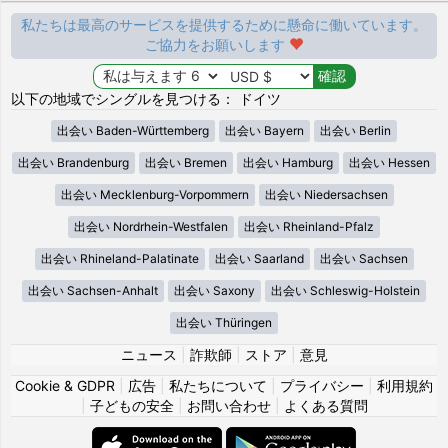
私たちは最高のサービスを提供するために懸命に働いています。
ご協力をお願いします
以下の地域でシングルを見つける： ドイツ
出会い Baden-Württemberg
出会い Bayern
出会い Berlin
出会い Brandenburg
出会い Bremen
出会い Hamburg
出会い Hessen
出会い Mecklenburg-Vorpommern
出会い Niedersachsen
出会い Nordrhein-Westfalen
出会い Rheinland-Pfalz
出会い Rhineland-Palatinate
出会い Saarland
出会い Sachsen
出会い Sachsen-Anhalt
出会い Saxony
出会い Schleswig-Holstein
出会い Thüringen
ニュース
|
詐欺師
|
ストア
|
意見
Cookie & GDPR
|
広告
|
私たちについて
|
プライバシー
|
利用規約
|
子どもの安全
|
お問い合わせ
|
よくある質問