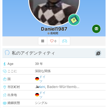
0
Daniel1987
長時間
0
私のアイデンティティ
Age
39 年
ここに
深刻な関係
ドイ
国
ツ
Baden-Württemb...
市区町村
Kehl
,
ドイ
出身地
ツ
婚姻状態
シングル