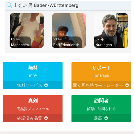
出会い 男 Baden-Württemberg
62 年
21 年
57 年
Mannheim
Bad Friedrichsh
Nurtingen
無料
サポート
%
100
100%無料
無料サービス
聞く耳を持つモデレーター
真剣
訪問者
高品質プロフィール
頻繁に訪問される
確認済み品質
最高