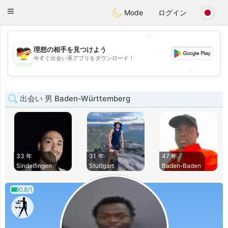
Deutsch
Dating
Toggle
Mode
ログイン
navigation
💖
理想の相手を見つけよう
💖
今すぐ出会い系アプリをダウンロード！
💕
💕
出会い 男 Baden-Württemberg
33 年
31 年
47 年
Sindelfingen
Stuttgart
Baden-Baden
0.8/1