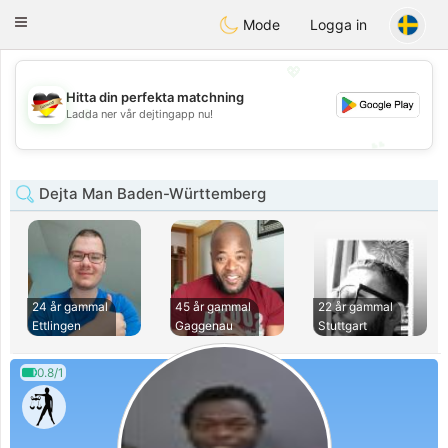
Deutsch
Dating
Toggle
Mode
Logga in
navigation
💖
Hitta din perfekta matchning
💖
Ladda ner vår dejtingapp nu!
💕
💕
Dejta Man Baden-Württemberg
24 år gammal
45 år gammal
22 år gammal
Ettlingen
Gaggenau
Stuttgart
0.8/1