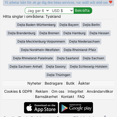
Vi arbetar hårt för att ge dig den bästa servicen, var snäll och stöd oss
Hitta singlar i områdena: Tyskland
Dejta Baden-Württemberg
Dejta Bayern
Dejta Berlin
Dejta Brandenburg
Dejta Bremen
Dejta Hamburg
Dejta Hessen
Dejta Mecklenburg-Vorpommern
Dejta Niedersachsen
Dejta Nordrhein-Westfalen
Dejta Rheinland-Pfalz
Dejta Rhineland-Palatinate
Dejta Saarland
Dejta Sachsen
Dejta Sachsen-Anhalt
Dejta Saxony
Dejta Schleswig-Holstein
Dejta Thüringen
Nyheter
|
Bedragare
|
Butik
|
Åsikter
Cookies & GDPR
|
Reklam
|
Om oss
|
Integritet
|
Användarvillkor
|
Barnsäkerhet
|
Kontakt
|
FAQ