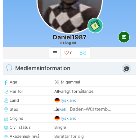
0
Daniel1987
Lång tid
0
Medlemsinformation
Age
39 år gammal
Här för
Allvarligt förhållande
Land
Tyskland
Baden-Württemb...
Stad
Kehl
,
Origins
Tyskland
Civil status
Single
Akademisk nivå
Berättar för dig