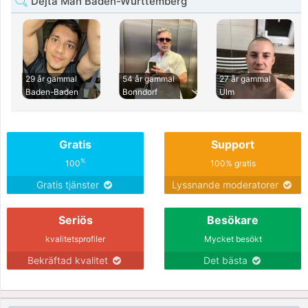
Dejta Man Baden-Württemberg
29 år gammal
54 år gammal
27 år gammal
Baden-Baden
Bonndorf
Ulm
Gratis
Support
%
100
100% gratis
Gratis tjänster
Lyssnande moderatorer
Seriös
Besökare
kvalitetsprofiler
Mycket besökt
Bekräftad kvalitet
Det bästa