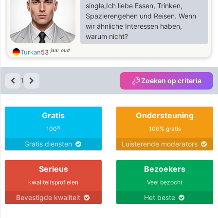
single,Ich liebe Essen, Trinken,
Spazierengehen und Reisen. Wenn
wir ähnliche Interessen haben,
warum nicht?
jaar oud
Turkan
53
1
Zoeken op criteria
Gratis
Ondersteuning
%
100
100% gratis
Gratis diensten
Luisterende moderators
Serieus
Bezoekers
kwaliteitsprofielen
Veel bezocht
Bevestigde kwaliteit
Het beste