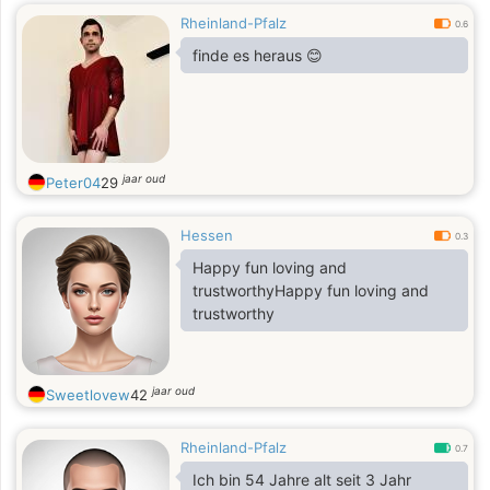
Rheinland-Pfalz
0.6
finde es heraus 😊
jaar oud
Peter04
29
Hessen
0.3
Happy fun loving and
trustworthyHappy fun loving and
trustworthy
jaar oud
Sweetlovew
42
Rheinland-Pfalz
0.7
Ich bin 54 Jahre alt seit 3 Jahr