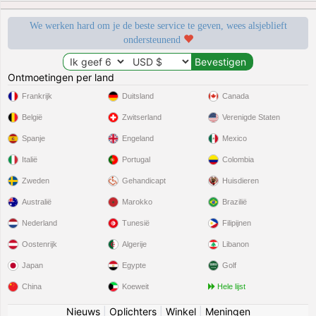
We werken hard om je de beste service te geven, wees alsjeblieft
ondersteunend
Ontmoetingen per land
Frankrijk
Duitsland
Canada
België
Zwitserland
Verenigde Staten
Spanje
Engeland
Mexico
Italië
Portugal
Colombia
Zweden
Gehandicapt
Huisdieren
Australië
Marokko
Brazilië
Nederland
Tunesië
Filipijnen
Oostenrijk
Algerije
Libanon
Japan
Egypte
Golf
China
Koeweit
Hele lijst
Nieuws
|
Oplichters
|
Winkel
|
Meningen