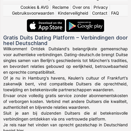
Cookies & AVG
|
Reclame
|
Over ons
|
Privacy
|
Gebruiksvoorwaarden
|
Kinderveiligheid
|
Contact
|
FAQ
Gratis Duits Dating Platform – Verbindingen door
heel Deutschland
Willkommen! Ontdek Duitsland's belangrijkste gemeenschap
voor authentieke verbindingen. Dating-deutsch.de brengt Duitse
singles samen van Berlijn's geschiedenis tot München's tradities,
en bevordert relaties gebouwd op eerlijkheid, betrouwbaarheid
en oprechte compatibiliteit.
Of je nu in Hamburg's havens, Keulen's cultuur of Frankfurt's
zakenwijk bent, vind compatibele Duitsers die oprechtheid,
toewijding en betekenisvolle partnerschappen waarderen.
Ervaar onze volledig gratis service zonder abonnementskosten
of verborgen kosten. Verbind met andere Duitsers die kwaliteit,
authenticiteit en blijvende relaties waarderen.
Sluit je aan bij duizenden Duitsers die al betekenisvolle
verbindingen ontdekken via ons vertrouwde platform.
Je reis naar het vinden van oprecht gezelschap in Deutschland
begint hier.