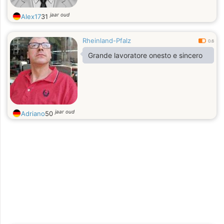
jaar oud
Alex17
31
Rheinland-Pfalz
0.6
Grande lavoratore onesto e sincero
jaar oud
Adriano
50