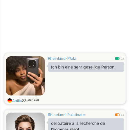
Spaziergänge, ruhige Momente zu
zweit, Gespräche bei einem Kaffee,
Musik, Filme und kleine Ausflüge. Ich
bin ruhig, treu und fürsorglich.
Rheinland-Pfalz
0.8
Ich bin eine sehr gesellige Person.
jaar oud
Anilla
23
Rhineland-Palatinate
0.3
celibataire a la recherche de
l'hommes ideal