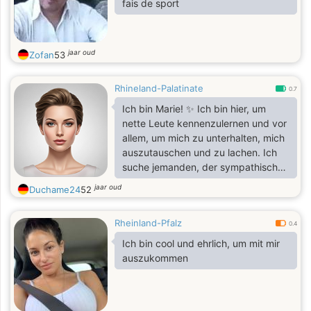
fais de sport
jaar oud
Zofan
53
Rhineland-Palatinate
0.7
Ich bin Marie! ✨ Ich bin hier, um
nette Leute kennenzulernen und vor
allem, um mich zu unterhalten, mich
auszutauschen und zu lachen. Ich
suche jemanden, der sympathisch
ist und mit dem man ganz
jaar oud
Duchame24
52
unkompliziert schreiben kann. 😉
Wenn du gerade auf meinem Profil
Rheinland-Pfalz
bist, sei nicht schüchtern 🙈 Bleib
0.4
online mit mir! Ich habe total Lust,
Ich bin cool und ehrlich, um mit mir
dass wir jetzt anfangen zu
auszukommen
schreiben. Schick mir einfach eine
Nachricht und geh nicht gleich
wieder weg 💕💬