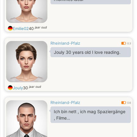
jaar oud
Emilie02
40
Rheinland-Pfalz
0.3
Jouly 30 years old I love reading.
jaar oud
Jouly
30
Rheinland-Pfalz
0.6
Ich bin nett , ich mag Spaziergänge
, Filme…