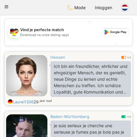
Deutsch
Dating
Toggle
Mode
Inloggen
navigation
💖
Vind je perfecte match
💖
Download nu onze dating-app!
💕
💕
Hessen
0.4
Ich bin ein freundlicher, ehrlicher und
ehrgeiziger Mensch, der es genießt,
neue Dinge zu lernen und echte
Menschen zu treffen. Ich schätze
Loyalität, gute Kommunikation und
gegenseitigen Respekt. Ich glaube,
jaar oud
Laurel1306
29
dass die besten Beziehungen auf
Vertrauen, Lachen und
Baden-Württemberg
gegenseitiger Unterstützung auf der
0.8
Lebensreise basieren.
je suis serieux je cherche une
serieuse je fumes pas je bois pas je