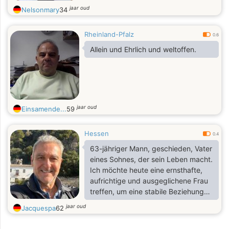
jaar oud
Nelsonmary
34
Rheinland-Pfalz
0.6
Allein und Ehrlich und weltoffen.
jaar oud
Einsamende...
59
Hessen
0.4
63-jähriger Mann, geschieden, Vater
eines Sohnes, der sein Leben macht.
Ich möchte heute eine ernsthafte,
aufrichtige und ausgeglichene Frau
treffen, um eine stabile Beziehung
aufzubauen, die auf Respekt,
jaar oud
Jacquespa
62
Vertrauen und Komplizenschaft
basiert. Ich mag einfache Dinge: