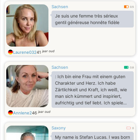
Sachsen
0.5
Je suis une femme très sérieux
gentil généreuse honnête fidèle
jaar oud
Laurene032
41
Sachsen
0.8
: Ich bin eine Frau mit einem guten
Charakter und Herz. Ich habe
Zärtlichkeit und Kraft, ich weiß, wie
man sich kümmert und inspiriert,
aufrichtig und tief liebt. Ich spiele
nicht mit Gefühlen, ich lebe nach
jaar oud
Annlene2
46
ihnen. Es ist mir wichtig, nicht nur für
die Show da zu sein, sondern für
Saxony
das echte Leben: mit Unterstützung,
0
Wärme, Komfort und
My name is Stefan Lucas. I was born