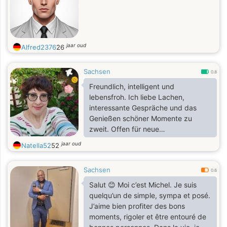
jaar oud
Alfred2376
26
Sachsen
0.8
Freundlich, intelligent und
lebensfroh. Ich liebe Lachen,
interessante Gespräche und das
Genießen schöner Momente zu
zweit. Offen für neue
Bekanntschaften und gemeinsame
jaar oud
Natella52
52
Abenteuer.
Sachsen
0.6
Salut 😊 Moi c’est Michel. Je suis
quelqu’un de simple, sympa et posé.
J’aime bien profiter des bons
moments, rigoler et être entouré de