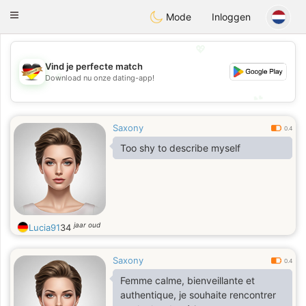
Deutsch
Dating
Toggle
Mode
Inloggen
navigation
💖
Vind je perfecte match
💖
Download nu onze dating-app!
💕
💕
Saxony
0.4
Too shy to describe myself
jaar oud
Lucia91
34
Saxony
0.4
Femme calme, bienveillante et
authentique, je souhaite rencontrer