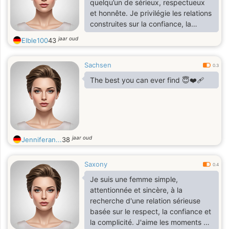
quelqu’un de sérieux, respectueux
et honnête. Je privilégie les relations
construites sur la confiance, la
communication et la douceur. J’aime
jaar oud
Elble100
43
la tranquillité, les moments partagés
sans artifices, et les personnes qui
Sachsen
savent écouter autant que parler. Si
0.3
tu recherches une relation stable et
The best you can ever find 😇❤️‍🩹
sincère, je serais heureuse de faire
ta connaissance.
jaar oud
Jenniferan...
38
Saxony
0.4
Je suis une femme simple,
attentionnée et sincère, à la
recherche d'une relation sérieuse
basée sur le respect, la confiance et
la complicité. J'aime les moments de