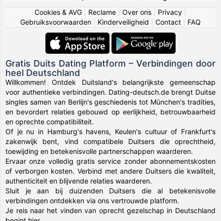
Cookies & AVG
|
Reclame
|
Over ons
|
Privacy
|
Gebruiksvoorwaarden
|
Kinderveiligheid
|
Contact
|
FAQ
Gratis Duits Dating Platform – Verbindingen door
heel Deutschland
Willkommen! Ontdek Duitsland's belangrijkste gemeenschap
voor authentieke verbindingen. Dating-deutsch.de brengt Duitse
singles samen van Berlijn's geschiedenis tot München's tradities,
en bevordert relaties gebouwd op eerlijkheid, betrouwbaarheid
en oprechte compatibiliteit.
Of je nu in Hamburg's havens, Keulen's cultuur of Frankfurt's
zakenwijk bent, vind compatibele Duitsers die oprechtheid,
toewijding en betekenisvolle partnerschappen waarderen.
Ervaar onze volledig gratis service zonder abonnementskosten
of verborgen kosten. Verbind met andere Duitsers die kwaliteit,
authenticiteit en blijvende relaties waarderen.
Sluit je aan bij duizenden Duitsers die al betekenisvolle
verbindingen ontdekken via ons vertrouwde platform.
Je reis naar het vinden van oprecht gezelschap in Deutschland
begint hier.