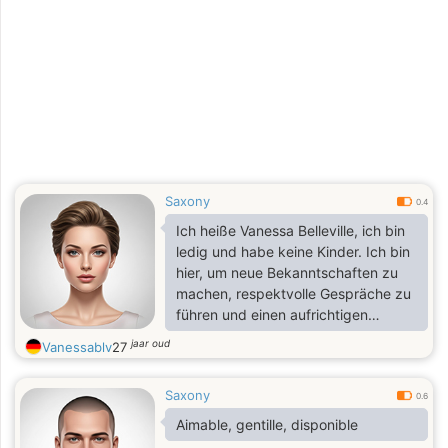
Saxony
0.4
Ich heiße Vanessa Belleville, ich bin
ledig und habe keine Kinder. Ich bin
hier, um neue Bekanntschaften zu
machen, respektvolle Gespräche zu
führen und einen aufrichtigen
Menschen kennenzulernen. Wenn
jaar oud
Vanessablv
27
die Chemie stimmt, wünsche ich mir
eine ernsthafte, ehrliche und
Saxony
dauerhafte Beziehung.
0.6
Aimable, gentille, disponible