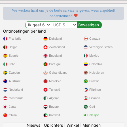
We werken hard om je de beste service te geven, wees alsjeblieft
ondersteunend
Ontmoetingen per land
Frankrijk
Duitsland
Canada
België
Zwitserland
Verenigde Staten
Spanje
Engeland
Mexico
Italië
Portugal
Colombia
Zweden
Gehandicapt
Huisdieren
Australië
Marokko
Brazilië
Nederland
Tunesië
Filipijnen
Oostenrijk
Algerije
Libanon
Japan
Egypte
Golf
China
Koeweit
Hele lijst
Nieuws
|
Oplichters
|
Winkel
|
Meningen