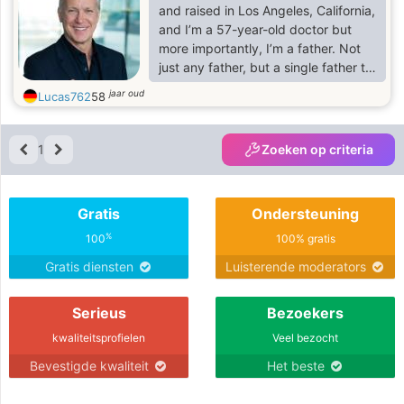
Gegenseitigkeit.
and raised in Los Angeles, California,
and I’m a 57-year-old doctor but
more importantly, I’m a father. Not
just any father, but a single father to
Benjamin, my one and only son. My
jaar oud
Lucas762
58
everything.
1
Zoeken op criteria
Gratis
Ondersteuning
%
100
100% gratis
Gratis diensten
Luisterende moderators
Serieus
Bezoekers
kwaliteitsprofielen
Veel bezocht
Bevestigde kwaliteit
Het beste