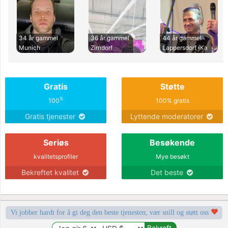
34 år gammel
36 år gammel
44 år gammel
Munich
Zirndorf
Lappersdorf (Ka
Gratis
Støtte
%
100
100% gratis
Gratis tjenester
Lyttende moderatorer
Seriøs
Besøkende
kvalitetsprofiler
Mye besøkt
Bekreftet kvalitet
Det beste
Vi jobber hardt for å gi deg den beste tjenesten, vær snill og støtt oss