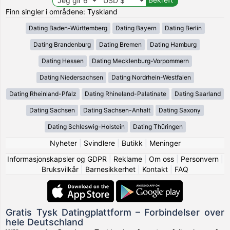
Finn singler i områdene: Tyskland
Dating Baden-Württemberg
Dating Bayern
Dating Berlin
Dating Brandenburg
Dating Bremen
Dating Hamburg
Dating Hessen
Dating Mecklenburg-Vorpommern
Dating Niedersachsen
Dating Nordrhein-Westfalen
Dating Rheinland-Pfalz
Dating Rhineland-Palatinate
Dating Saarland
Dating Sachsen
Dating Sachsen-Anhalt
Dating Saxony
Dating Schleswig-Holstein
Dating Thüringen
Nyheter
|
Svindlere
|
Butikk
|
Meninger
Informasjonskapsler og GDPR
|
Reklame
|
Om oss
|
Personvern
|
Bruksvilkår
|
Barnesikkerhet
|
Kontakt
|
FAQ
Gratis Tysk Datingplattform – Forbindelser over
hele Deutschland