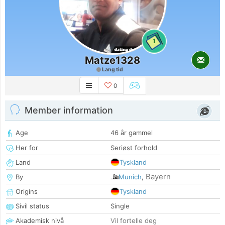
1
Matze1328
Lang tid
0
Member information
Age
46 år gammel
Her for
Seriøst forhold
Land
Tyskland
Bayern
By
Munich
,
Origins
Tyskland
Sivil status
Single
Akademisk nivå
Vil fortelle deg