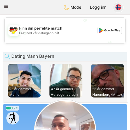
Deutsch
Dating
Toggle
Mode
Logg inn
navigation
💖
Finn din perfekte match
💖
Last ned vår datingapp nå!
💕
💕
Dating Mann Bayern
25 år gammel
47 år gammel
56 år gammel
Munich
Herzogenaurach
Nuremberg (Mitte)
0.7/1