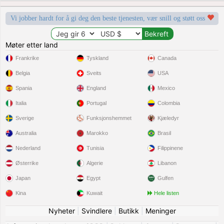
Vi jobber hardt for å gi deg den beste tjenesten, vær snill og støtt oss
Møter etter land
Frankrike
Tyskland
Canada
Belgia
Sveits
USA
Spania
England
Mexico
Italia
Portugal
Colombia
Sverige
Funksjonshemmet
Kjæledyr
Australia
Marokko
Brasil
Nederland
Tunisia
Filippinene
Østerrike
Algerie
Libanon
Japan
Egypt
Gulfen
Kina
Kuwait
Hele listen
Nyheter
|
Svindlere
|
Butikk
|
Meninger