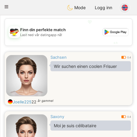
Deutsch
Dating
Toggle
Mode
Logg inn
navigation
💖
Finn din perfekte match
💖
Last ned vår datingapp nå!
💕
💕
Sachsen
0.4
Wir suchen einen coolen Frisuer
år gammel
Joelle225
22
Saxony
0.4
Moi je suis célibataire