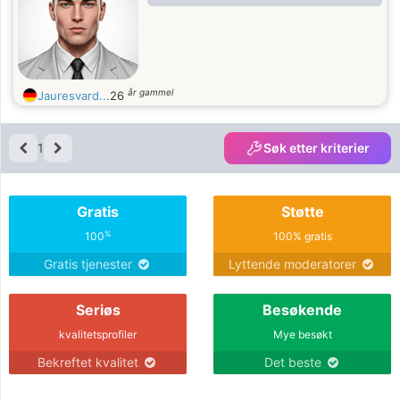
år gammel
Jauresvard...
26
1
Søk etter kriterier
Gratis
Støtte
%
100
100% gratis
Gratis tjenester
Lyttende moderatorer
Seriøs
Besøkende
kvalitetsprofiler
Mye besøkt
Bekreftet kvalitet
Det beste