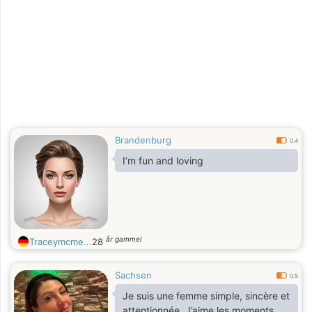
Brandenburg
0.4
I’m fun and loving
år gammel
Traceymcme...
28
Sachsen
0.5
Je suis une femme simple, sincère et
attentionnée. J’aime les moments