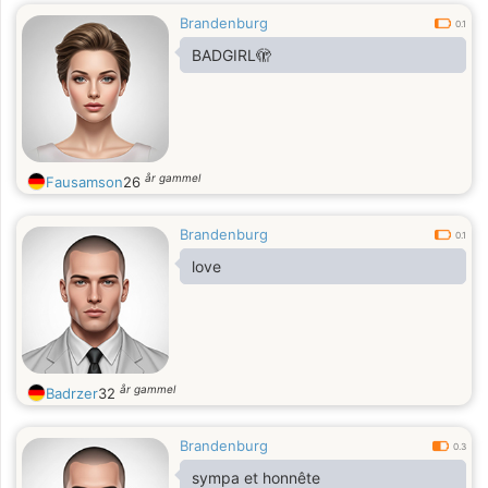
Brandenburg
0.1
BADGIRL🫣
år gammel
Fausamson
26
Brandenburg
0.1
love
år gammel
Badrzer
32
Brandenburg
0.3
sympa et honnête