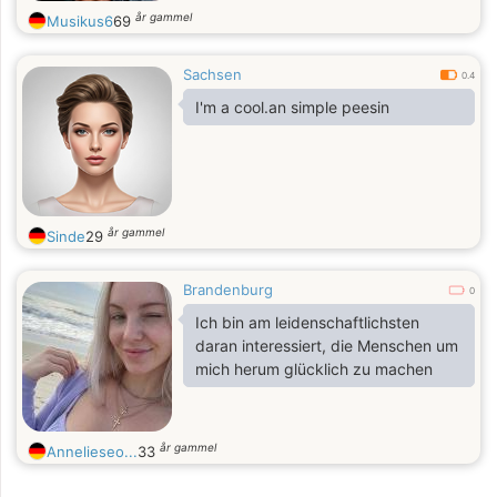
år gammel
Musikus6
69
Sachsen
0.4
I'm a cool.an simple peesin
år gammel
Sinde
29
Brandenburg
0
Ich bin am leidenschaftlichsten
daran interessiert, die Menschen um
mich herum glücklich zu machen
år gammel
Annelieseo...
33