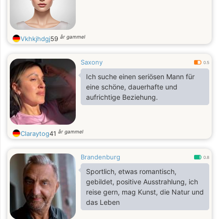
år gammel
Vkhkjhdgj
59
Saxony
0.5
Ich suche einen seriösen Mann für
eine schöne, dauerhafte und
aufrichtige Beziehung.
år gammel
Claraytog
41
Brandenburg
0.8
Sportlich, etwas romantisch,
gebildet, positive Ausstrahlung, ich
reise gern, mag Kunst, die Natur und
das Leben