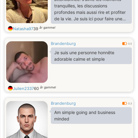
tranquilles, les discussions
profondes mais aussi rire et profiter
de la vie. Je suis ici pour faire une
belle rencontre, basée sur le
år gammel
Natasha97
39
respect, la complicité et des
sentiments vrais. Je crois encore à
Brandenburg
l’amour et aux belles histoires.
0.5
Je suis une personne honnête
adorable calme et simple
år gammel
Julien2337
60
Brandenburg
0.3
Am simple going and business
minded