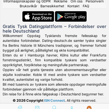
Informasjonskapsler og GDPR
|
Reklame
|
Om oss
|
Personvern
|
Bruksvilkår
|
Barnesikkerhet
|
Kontakt
|
FAQ
Gratis Tysk Datingplattform – Forbindelser over
hele Deutschland
Willkommen! Oppdag Tysklands fremste fellesskap for
autentiske forbindelser. Dating-deutsch.de samler tyske singler
fra Berlins historie til Münchens tradisjoner, og fremmer forhold
bygget på ærlighet, pålitelighet og ekte kompatibilitet.
Enten du er i Hamburgs havner, Kölns kultur eller Frankfurts
forretningsdistrikt, finn kompatible tyskere som verdsetter
oppriktighet, forpliktelse og meningsfulle partnerskap.
Opplev vår helt gratis tjeneste uten abonnementsavgifter eller
skjulte kostnader. Koble til med andre tyskere som verdsetter
kvalitet, autentisitet og varige forhold.
Bli med tusenvis av tyskere som allerede oppdager meningsfulle
forbindelser gjennom vår pålitelige plattform.
Din reise for å finne ekte følgeskap i Deutschland begynner her.
© 2026 Copyright
ISN Connect
.
All rights reserved.