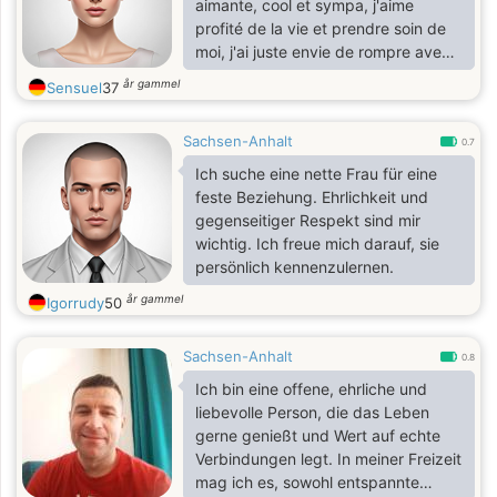
aimante, cool et sympa, j'aime
profité de la vie et prendre soin de
moi, j'ai juste envie de rompre avec
la solitude car j'ai pleins d'amour et
år gammel
Sensuel
37
d'affection a donner
Sachsen-Anhalt
0.7
Ich suche eine nette Frau für eine
feste Beziehung. Ehrlichkeit und
gegenseitiger Respekt sind mir
wichtig. Ich freue mich darauf, sie
persönlich kennenzulernen.
år gammel
Igorrudy
50
Sachsen-Anhalt
0.8
Ich bin eine offene, ehrliche und
liebevolle Person, die das Leben
gerne genießt und Wert auf echte
Verbindungen legt. In meiner Freizeit
mag ich es, sowohl entspannte