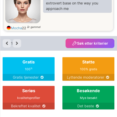
extrovert base on the way you
approach me
år gammel
Mocha
22
1
Søk etter kriterier
Gratis
Støtte
%
100
100% gratis
Gratis tjenester
Lyttende moderatorer
Seriøs
Besøkende
kvalitetsprofiler
Mye besøkt
Bekreftet kvalitet
Det beste