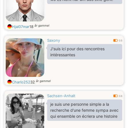
år gammel
Hjal07mar
18
Saxony
0.5
J'suis ici pour des rencontres
intéressantes
år gammel
Charlo252
32
Sachsen-Anhalt
0.6
je suis une personne simple a la
recherche d'une femme sympa avec
qui ensemble on écriera une histoire