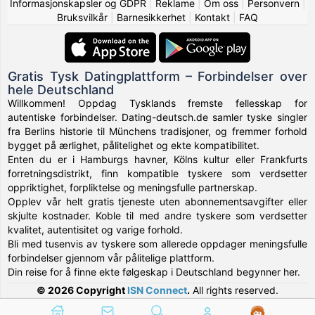
Informasjonskapsler og GDPR
|
Reklame
|
Om oss
|
Personvern
|
Bruksvilkår
|
Barnesikkerhet
|
Kontakt
|
FAQ
Gratis Tysk Datingplattform – Forbindelser over
hele Deutschland
Willkommen! Oppdag Tysklands fremste fellesskap for
autentiske forbindelser. Dating-deutsch.de samler tyske singler
fra Berlins historie til Münchens tradisjoner, og fremmer forhold
bygget på ærlighet, pålitelighet og ekte kompatibilitet.
Enten du er i Hamburgs havner, Kölns kultur eller Frankfurts
forretningsdistrikt, finn kompatible tyskere som verdsetter
oppriktighet, forpliktelse og meningsfulle partnerskap.
Opplev vår helt gratis tjeneste uten abonnementsavgifter eller
skjulte kostnader. Koble til med andre tyskere som verdsetter
kvalitet, autentisitet og varige forhold.
Bli med tusenvis av tyskere som allerede oppdager meningsfulle
forbindelser gjennom vår pålitelige plattform.
Din reise for å finne ekte følgeskap i Deutschland begynner her.
© 2026 Copyright
ISN Connect
.
All rights reserved.