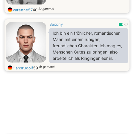
år gammel
Varenne57
40
Saxony
0.7
Ich bin ein fröhlicher, romantischer
Mann mit einem ruhigen,
freundlichen Charakter. Ich mag es,
Menschen Gutes zu bringen, also
arbeite ich als Ringingenieur in
meinem Bereich. Ich mag aktive
år gammel
Hansrudolf
59
Ruhe, habe eine tolle Zeit irgendwo
an einem unbekannten Ort mit guter
Gesellschaft. Ich bin kein Junge - ich
bin ein reifer Mann. Ich will meine
Zeit nicht verschwenden - ich
entscheide mich, jetzt zu leben). Ich
meine es ernst damit, eine Frau für
eine langfristige Beziehung zu
finden, aber ich denke, es