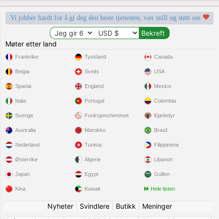
Vi jobber hardt for å gi deg den beste tjenesten, vær snill og støtt oss
Møter etter land
Frankrike
Tyskland
Canada
Belgia
Sveits
USA
Spania
England
Mexico
Italia
Portugal
Colombia
Sverige
Funksjonshemmet
Kjæledyr
Australia
Marokko
Brasil
Nederland
Tunisia
Filippinene
Østerrike
Algerie
Libanon
Japan
Egypt
Gulfen
Kina
Kuwait
Hele listen
Nyheter
|
Svindlere
|
Butikk
|
Meninger