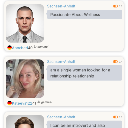
Sachsen-Anhalt
0.3
Passionate About Wellness
år gammel
Anncheri
40
Sachsen-Anhalt
0.4
am a single woman looking for a
relationship relationship
år gammel
Kateeva122
41
Sachsen-Anhalt
0.3
I can be an introvert and also