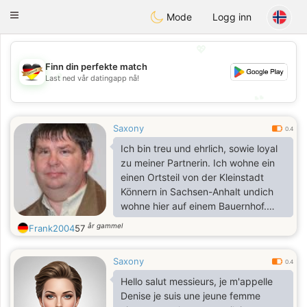
Deutsch
Dating
Toggle
Mode
Logg inn
navigation
💖
Finn din perfekte match
💖
Last ned vår datingapp nå!
💕
💕
Saxony
0.4
Ich bin treu und ehrlich, sowie loyal
zu meiner Partnerin. Ich wohne ein
einen Ortsteil von der Kleinstadt
Könnern in Sachsen-Anhalt undich
wohne hier auf einem Bauernhof.
Meine Interessen sind ein gutes
år gammel
Frank2004
57
Buch lesen, spazieren gehen Tiere
und Landwirtschaft und Internet
Saxony
0.4
Hello salut messieurs, je m'appelle
Denise je suis une jeune femme