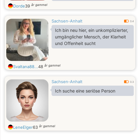
Momente zu verbringen als auch
år gammel
Dorde
39
Neues zu erleben.
Sachsen-Anhalt
0.4
Ich bin neu hier, ein unkomplizierter,
umgänglicher Mensch, der Klarheit
und Offenheit sucht
år gammel
Svaltana88...
48
Sachsen-Anhalt
0.3
Ich suche eine seriöse Person
år gammel
LeneElger
63