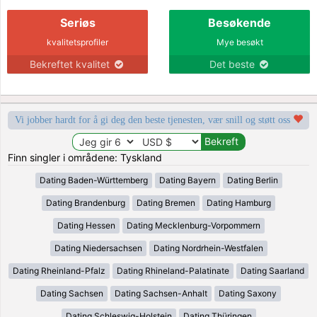
Seriøs
Besøkende
kvalitetsprofiler
Mye besøkt
Bekreftet kvalitet
Det beste
Vi jobber hardt for å gi deg den beste tjenesten, vær snill og støtt oss
Finn singler i områdene: Tyskland
Dating Baden-Württemberg
Dating Bayern
Dating Berlin
Dating Brandenburg
Dating Bremen
Dating Hamburg
Dating Hessen
Dating Mecklenburg-Vorpommern
Dating Niedersachsen
Dating Nordrhein-Westfalen
Dating Rheinland-Pfalz
Dating Rhineland-Palatinate
Dating Saarland
Dating Sachsen
Dating Sachsen-Anhalt
Dating Saxony
Dating Schleswig-Holstein
Dating Thüringen