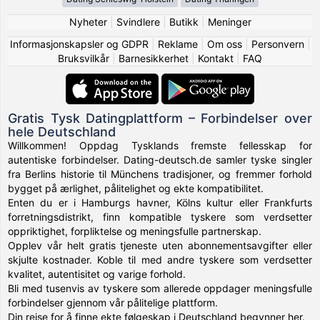
Nyheter
|
Svindlere
|
Butikk
|
Meninger
Informasjonskapsler og GDPR
|
Reklame
|
Om oss
|
Personvern
|
Bruksvilkår
|
Barnesikkerhet
|
Kontakt
|
FAQ
Gratis Tysk Datingplattform – Forbindelser over
hele Deutschland
Willkommen! Oppdag Tysklands fremste fellesskap for
autentiske forbindelser. Dating-deutsch.de samler tyske singler
fra Berlins historie til Münchens tradisjoner, og fremmer forhold
bygget på ærlighet, pålitelighet og ekte kompatibilitet.
Enten du er i Hamburgs havner, Kölns kultur eller Frankfurts
forretningsdistrikt, finn kompatible tyskere som verdsetter
oppriktighet, forpliktelse og meningsfulle partnerskap.
Opplev vår helt gratis tjeneste uten abonnementsavgifter eller
skjulte kostnader. Koble til med andre tyskere som verdsetter
kvalitet, autentisitet og varige forhold.
Bli med tusenvis av tyskere som allerede oppdager meningsfulle
forbindelser gjennom vår pålitelige plattform.
Din reise for å finne ekte følgeskap i Deutschland begynner her.