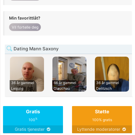
Min favorittlåt?
Vil fortelle deg
Dating Mann Saxony
36 år gammel
66 år gammel
36 år gammel
Leipzig
Glauchau
Delitzsch
Gratis
Støtte
%
100
100% gratis
Gratis tjenester
Lyttende moderatorer