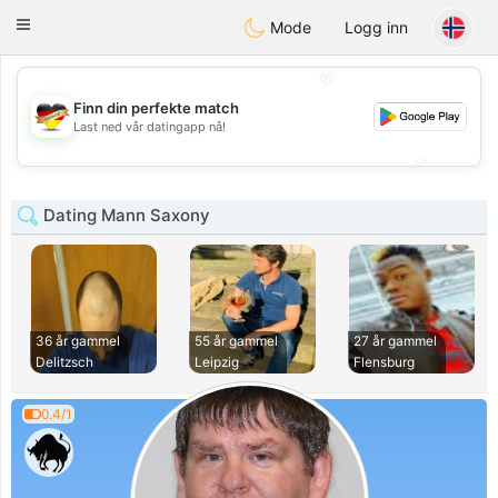
Deutsch
Dating
Toggle
Mode
Logg inn
navigation
💖
Finn din perfekte match
💖
Last ned vår datingapp nå!
💕
💕
Dating Mann Saxony
36 år gammel
55 år gammel
27 år gammel
Delitzsch
Leipzig
Flensburg
0.4/1