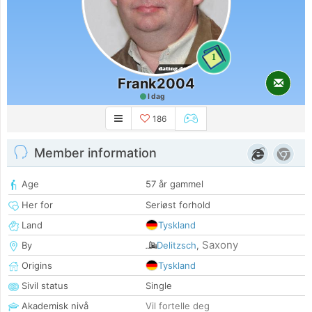
1
Frank2004
I dag
186
Member information
Age
57 år gammel
Her for
Seriøst forhold
Land
Tyskland
Saxony
By
Delitzsch
,
Origins
Tyskland
Sivil status
Single
Akademisk nivå
Vil fortelle deg