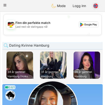
Deutsch
Dating
Toggle
Mode
Logg inn
navigation
💖
Finn din perfekte match
💖
Last ned vår datingapp nå!
💕
💕
Dating Kvinne Hamburg
38 år gammel
31 år gammel
28 år gammel
Hamburg (Volksdorf
Hamburg
Hamburg
0.6/1