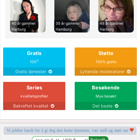
40 år gammel
35 år gammel
48 år gammel
Harburg
Hamburg
Harburg
Gratis
Støtte
%
100
100% gratis
Gratis tjenester
Lyttende moderatorer
Seriøs
Besøkende
kvalitetsprofiler
Mye besøkt
Bekreftet kvalitet
Det beste
Vi jobber hardt for å gi deg den beste tjenesten, vær snill og støtt oss