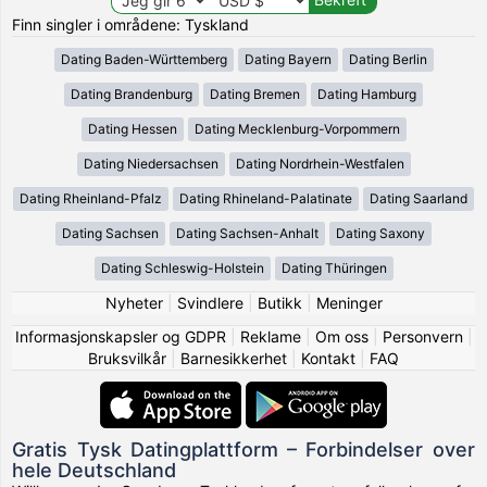
Finn singler i områdene: Tyskland
Dating Baden-Württemberg
Dating Bayern
Dating Berlin
Dating Brandenburg
Dating Bremen
Dating Hamburg
Dating Hessen
Dating Mecklenburg-Vorpommern
Dating Niedersachsen
Dating Nordrhein-Westfalen
Dating Rheinland-Pfalz
Dating Rhineland-Palatinate
Dating Saarland
Dating Sachsen
Dating Sachsen-Anhalt
Dating Saxony
Dating Schleswig-Holstein
Dating Thüringen
Nyheter
|
Svindlere
|
Butikk
|
Meninger
Informasjonskapsler og GDPR
|
Reklame
|
Om oss
|
Personvern
|
Bruksvilkår
|
Barnesikkerhet
|
Kontakt
|
FAQ
Gratis Tysk Datingplattform – Forbindelser over
hele Deutschland