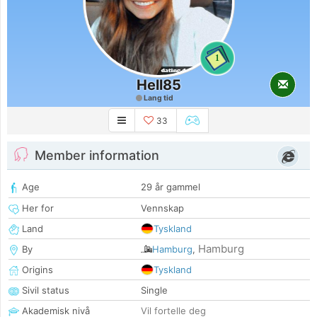
1
Hell85
Lang tid
33
Member information
Age
29 år gammel
Her for
Vennskap
Land
Tyskland
Hamburg
By
Hamburg
,
Origins
Tyskland
Sivil status
Single
Akademisk nivå
Vil fortelle deg