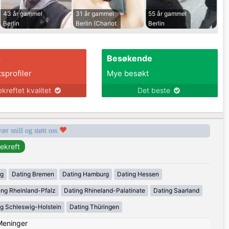
43 år gammel
31 år gammel
55 år gammel
Berlin
Berlin (Charlot
Berlin
s
Besøkende
tsprofiler
Mye besøkt
ekreftet kvalitet
Det beste
vær snill og støtt oss
rg
Dating Bremen
Dating Hamburg
Dating Hessen
ing Rheinland-Pfalz
Dating Rhineland-Palatinate
Dating Saarland
g Schleswig-Holstein
Dating Thüringen
Meninger