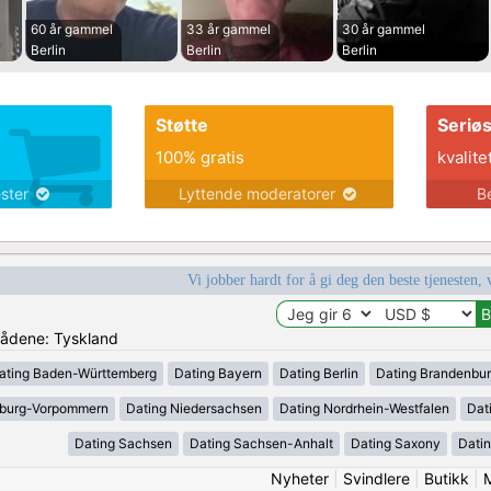
60 år gammel
33 år gammel
30 år gammel
Berlin
Berlin
Berlin
Støtte
Seriø
100% gratis
kvalite
ester
Lyttende moderatorer
B
Vi jobber hardt for å gi deg den beste tjenesten, 
mrådene: Tyskland
ating Baden-Württemberg
Dating Bayern
Dating Berlin
Dating Brandenbu
nburg-Vorpommern
Dating Niedersachsen
Dating Nordrhein-Westfalen
Dat
Dating Sachsen
Dating Sachsen-Anhalt
Dating Saxony
Datin
Nyheter
|
Svindlere
|
Butikk
|