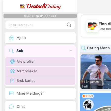
Deutsch
Dating
Berlin 2026-08-09 15:24
Finn d
Last ne
Hjem
Dating Mann 
Søk
Alle profiler
Matchmaker
Bruk kartet
48 år gammel
Berlin
Mine Meldinger
0.5/1
Chat