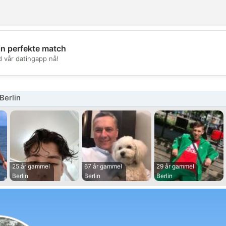
in perfekte match
💖
d vår datingapp nå!
💕
Berlin
25 år gammel
67 år gammel
29 år gammel
Berlin
Berlin
Berlin