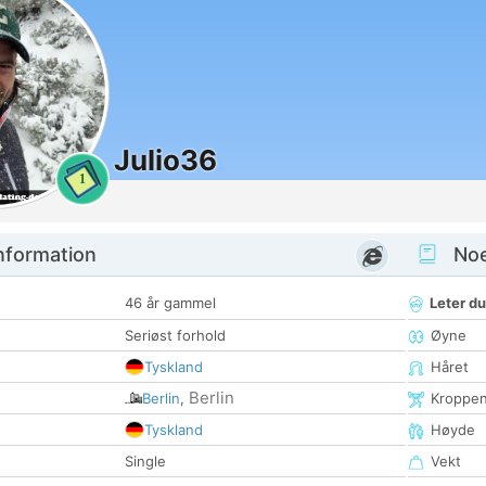
Julio36
1
nformation
Noen
46 år gammel
Leter du
Seriøst forhold
Øyne
Tyskland
Håret
Berlin
Berlin
,
Kroppe
Tyskland
Høyde
Single
Vekt