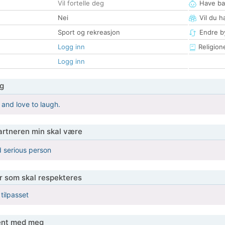
Vil fortelle deg
Have ba
Nei
Vil du h
Sport og rekreasjon
Endre by
Logg inn
Religion
Logg inn
g
and love to laugh.
partneren min skal være
 serious person
er som skal respekteres
 tilpasset
jent med meg