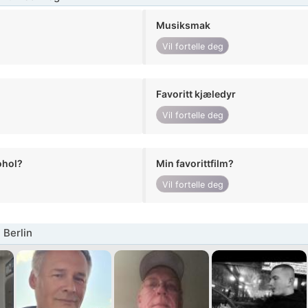
Musiksmak
Vil fortelle deg
Favoritt kjæledyr
Vil fortelle deg
ohol?
Min favorittfilm?
Vil fortelle deg
Berlin