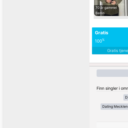
70 år gammel
Berlin
Gratis
%
100
Gratis tjen
Finn singler i o
D
Dating Meckle