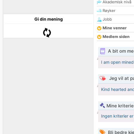
Akademisk nivå
Røyker
Gi din mening
Jobb
Mine venner
Medlem siden
A bit om me
I am open mined 
Jeg vil at 
Kind hearted and
Mine kriteri
Ingen kriterier er
Bli bedre k