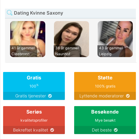
Dating Kvinne Saxony
41 år gammel
36 år gammel
43 år gammel
Cleebronn
Naunhof
Leipzig
Gratis
Støtte
%
100
100% gratis
Gratis tjenester
Lyttende moderatorer
Seriøs
Besøkende
kvalitetsprofiler
Mye besøkt
Bekreftet kvalitet
Det beste