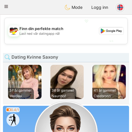
Deutsch
Dating
Toggle
Mode
Logg inn
navigation
💖
Finn din perfekte match
💖
Last ned vår datingapp nå!
💕
💕
Dating Kvinne Saxony
57 år gammel
36 år gammel
41 år gammel
Werdau
Naunhof
Cleebronn
0.4/1