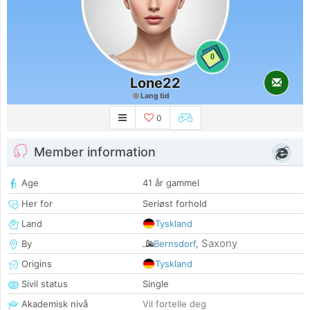
0
Lone22
Lang tid
0
Member information
Age
41 år gammel
Her for
Seriøst forhold
Land
Tyskland
Saxony
By
Bernsdorf
,
Origins
Tyskland
Sivil status
Single
Akademisk nivå
Vil fortelle deg