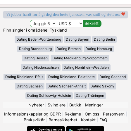
Vi jobber hardt for å gi deg den beste tjenesten, vær snill og støtt oss
Finn singler i områdene: Tyskland
Dating Baden-Württemberg
Dating Bayern
Dating Berlin
Dating Brandenburg
Dating Bremen
Dating Hamburg
Dating Hessen
Dating Mecklenburg-Vorpommern
Dating Niedersachsen
Dating Nordrhein-Westfalen
Dating Rheinland-Pfalz
Dating Rhineland-Palatinate
Dating Saarland
Dating Sachsen
Dating Sachsen-Anhalt
Dating Saxony
Dating Schleswig-Holstein
Dating Thüringen
Nyheter
|
Svindlere
|
Butikk
|
Meninger
Informasjonskapsler og GDPR
|
Reklame
|
Om oss
|
Personvern
|
Bruksvilkår
|
Barnesikkerhet
|
Kontakt
|
FAQ