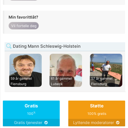
Min favorittlåt?
Vil fortelle deg
Dating Mann Schleswig-Holstein
59 år gammel
61 år gammel
57 år gammel
Flensburg
Lubeck
Flensburg
Gratis
Støtte
%
100
100% gratis
Gratis tjenester
Lyttende moderatorer