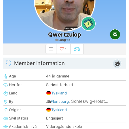
2
Qwertzuiop
Lang tid
1
Member information
Age
44 år gammel
Her for
Seriøst forhold
Land
Tyskland
Schleswig-Holst...
By
Flensburg
,
Origins
Tyskland
Sivil status
Engasjert
Akademisk nivå
Videregående skole