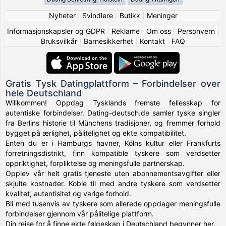
Nyheter
|
Svindlere
|
Butikk
|
Meninger
Informasjonskapsler og GDPR
|
Reklame
|
Om oss
|
Personvern
|
Bruksvilkår
|
Barnesikkerhet
|
Kontakt
|
FAQ
Gratis Tysk Datingplattform – Forbindelser over
hele Deutschland
Willkommen! Oppdag Tysklands fremste fellesskap for
autentiske forbindelser. Dating-deutsch.de samler tyske singler
fra Berlins historie til Münchens tradisjoner, og fremmer forhold
bygget på ærlighet, pålitelighet og ekte kompatibilitet.
Enten du er i Hamburgs havner, Kölns kultur eller Frankfurts
forretningsdistrikt, finn kompatible tyskere som verdsetter
oppriktighet, forpliktelse og meningsfulle partnerskap.
Opplev vår helt gratis tjeneste uten abonnementsavgifter eller
skjulte kostnader. Koble til med andre tyskere som verdsetter
kvalitet, autentisitet og varige forhold.
Bli med tusenvis av tyskere som allerede oppdager meningsfulle
forbindelser gjennom vår pålitelige plattform.
Din reise for å finne ekte følgeskap i Deutschland begynner her.