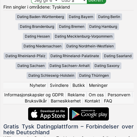
Finn singler i områdene: Tyskland
Dating Baden-Württemberg
Dating Bayern
Dating Berlin
Dating Brandenburg
Dating Bremen
Dating Hamburg
Dating Hessen
Dating Mecklenburg-Vorpommern
Dating Niedersachsen
Dating Nordrhein-Westfalen
Dating Rheinland-Pfalz
Dating Rhineland-Palatinate
Dating Saarland
Dating Sachsen
Dating Sachsen-Anhalt
Dating Saxony
Dating Schleswig-Holstein
Dating Thüringen
Nyheter
|
Svindlere
|
Butikk
|
Meninger
Informasjonskapsler og GDPR
|
Reklame
|
Om oss
|
Personvern
|
Bruksvilkår
|
Barnesikkerhet
|
Kontakt
|
FAQ
Gratis Tysk Datingplattform – Forbindelser over
hele Deutschland