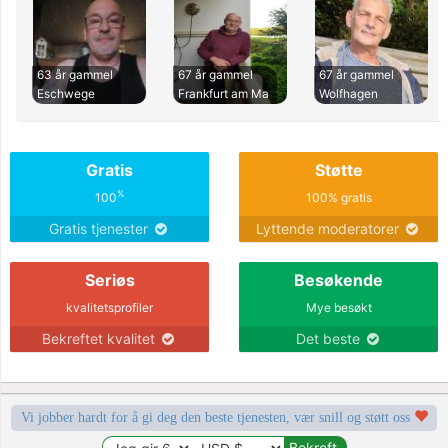
63 år gammel
67 år gammel
67 år gammel
Eschwege
Frankfurt am Ma
Wolfhagen
Gratis
Støtte
%
100
100% gratis
Gratis tjenester
Lyttende moderatorer
Seriøs
Besøkende
kvalitetsprofiler
Mye besøkt
Bekreftet kvalitet
Det beste
Vi jobber hardt for å gi deg den beste tjenesten, vær snill og støtt oss