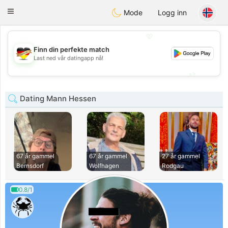
Deutsch
Dating
Toggle
Mode
Logg inn
navigation
💖
Finn din perfekte match
💖
Last ned vår datingapp nå!
💕
💕
Dating Mann Hessen
67 år gammel
67 år gammel
27 år gammel
Bernsdorf
Wolfhagen
Rodgau
0.8/1