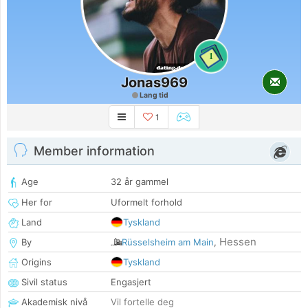
1
Jonas969
Lang tid
1
Member information
Age
32 år gammel
Her for
Uformelt forhold
Land
Tyskland
Hessen
By
Rüsselsheim am Main
,
Origins
Tyskland
Sivil status
Engasjert
Akademisk nivå
Vil fortelle deg