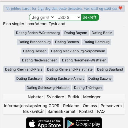
Vi jobber hardt for å gi deg den beste tjenesten, vær snill og støtt oss
Finn singler i områdene: Tyskland
Dating Baden-Württemberg
Dating Bayern
Dating Berlin
Dating Brandenburg
Dating Bremen
Dating Hamburg
Dating Hessen
Dating Mecklenburg-Vorpommern
Dating Niedersachsen
Dating Nordrhein-Westfalen
Dating Rheinland-Pfalz
Dating Rhineland-Palatinate
Dating Saarland
Dating Sachsen
Dating Sachsen-Anhalt
Dating Saxony
Dating Schleswig-Holstein
Dating Thüringen
Nyheter
|
Svindlere
|
Butikk
|
Meninger
Informasjonskapsler og GDPR
|
Reklame
|
Om oss
|
Personvern
|
Bruksvilkår
|
Barnesikkerhet
|
Kontakt
|
FAQ