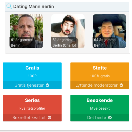
Dating Mann Berlin
61 år gammel
31 år gammel
64 år gammel
Berlin
Berlin (Charlot
Berlin
Gratis
Støtte
%
100
100% gratis
Gratis tjenester
Lyttende moderatorer
Seriøs
Besøkende
kvalitetsprofiler
Mye besøkt
Bekreftet kvalitet
Det beste