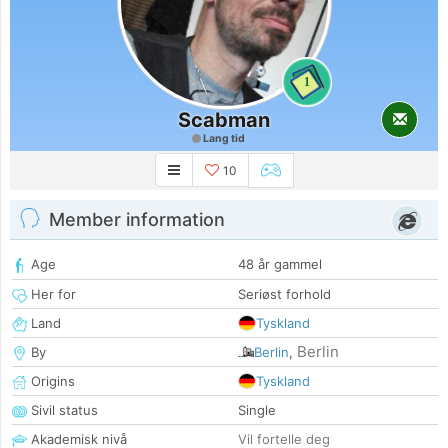
1
Scabman
Lang tid
10
Member information
Age
48 år gammel
Her for
Seriøst forhold
Land
Tyskland
Berlin
By
Berlin
,
Origins
Tyskland
Sivil status
Single
Akademisk nivå
Vil fortelle deg