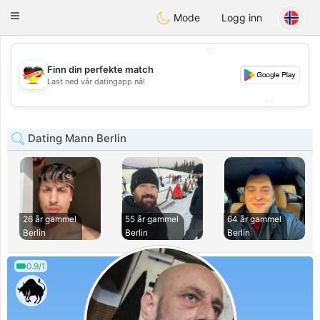
Deutsch
Dating
Toggle
Mode
Logg inn
navigation
💖
Finn din perfekte match
💖
Last ned vår datingapp nå!
💕
💕
Dating Mann Berlin
26 år gammel
55 år gammel
64 år gammel
Berlin
Berlin
Berlin
0.9/1