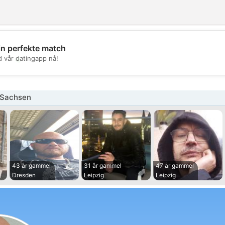
in perfekte match
💖
d vår datingapp nå!
💕
 Sachsen
43 år gammel
31 år gammel
47 år gammel
Dresden
Leipzig
Leipzig