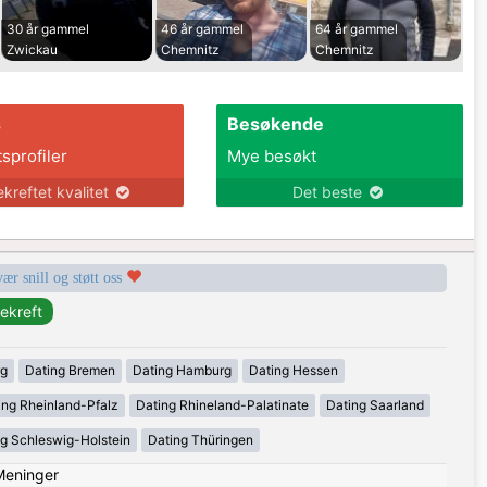
30 år gammel
46 år gammel
64 år gammel
Zwickau
Chemnitz
Chemnitz
s
Besøkende
tsprofiler
Mye besøkt
ekreftet kvalitet
Det beste
vær snill og støtt oss
rg
Dating Bremen
Dating Hamburg
Dating Hessen
ing Rheinland-Pfalz
Dating Rhineland-Palatinate
Dating Saarland
g Schleswig-Holstein
Dating Thüringen
Meninger