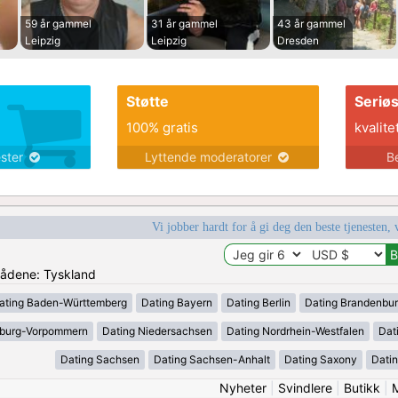
59 år gammel
31 år gammel
43 år gammel
Leipzig
Leipzig
Dresden
Støtte
Seriø
100% gratis
kvalite
ester
Lyttende moderatorer
B
Vi jobber hardt for å gi deg den beste tjenesten, 
mrådene: Tyskland
ating Baden-Württemberg
Dating Bayern
Dating Berlin
Dating Brandenbu
nburg-Vorpommern
Dating Niedersachsen
Dating Nordrhein-Westfalen
Dat
Dating Sachsen
Dating Sachsen-Anhalt
Dating Saxony
Datin
Nyheter
|
Svindlere
|
Butikk
|