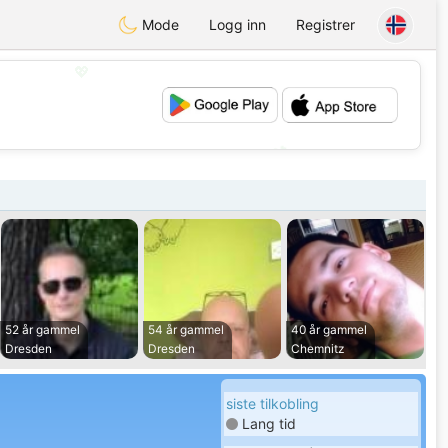
Mode
Logg inn
Registrer
💖
💕
52 år gammel
54 år gammel
40 år gammel
Dresden
Dresden
Chemnitz
siste tilkobling
Lang tid