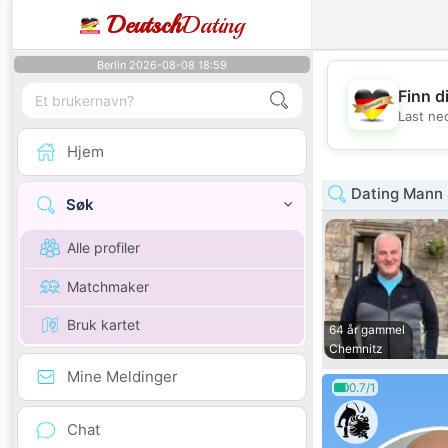
Deutsch
Dating
Berlin 2026-08-08 18:59
Finn d
Last ne
Hjem
Dating Mann
Søk
Alle profiler
Matchmaker
Bruk kartet
64 år gammel
Chemnitz
Mine Meldinger
0.7/1
Chat