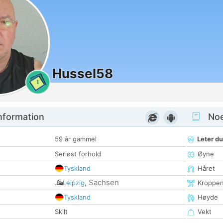
Hussel58
1
nformation
Noen
59 år gammel
Leter du
Seriøst forhold
Øyne
Tyskland
Håret
Sachsen
Leipzig
,
Kroppe
Tyskland
Høyde
Skilt
Vekt