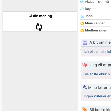
Akademisk nivå
Røyker
Gi din mening
Jobb
Mine venner
Medlem siden
A bit om me
Ich bin ein ehrl
Jeg vil at 
Sie sollte ehrlich
Mine kriteri
Ingen kriterier er
Bli bedre k