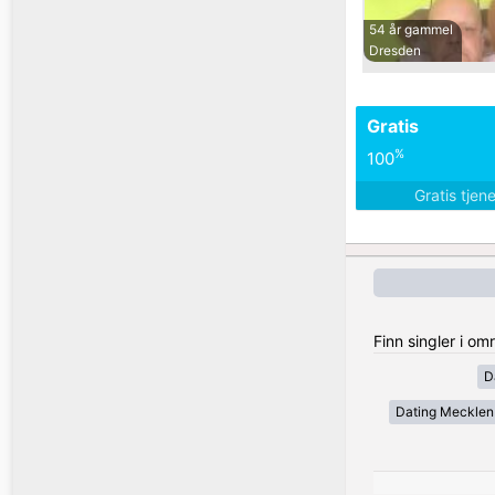
54 år gammel
Dresden
Gratis
%
100
Gratis tjen
Finn singler i o
D
Dating Meckle