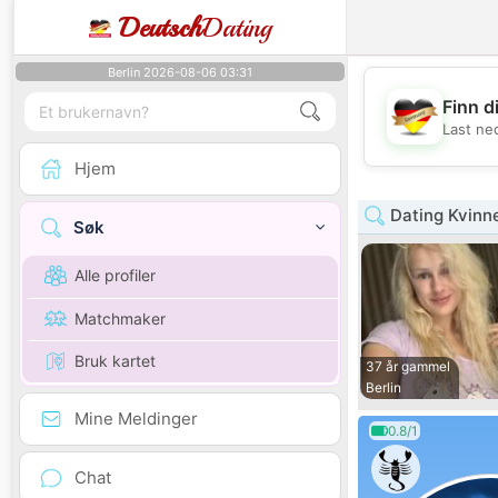
Deutsch
Dating
Berlin 2026-08-06 03:31
Finn d
Last ne
Hjem
Dating Kvinne
Søk
Alle profiler
Matchmaker
Bruk kartet
37 år gammel
Berlin
Mine Meldinger
0.8/1
Chat