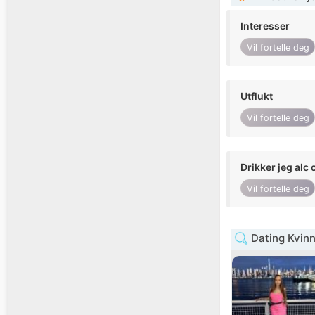
Interesser
Vil fortelle deg
Utflukt
Vil fortelle deg
Drikker jeg alc 
Vil fortelle deg
Dating Kvinn