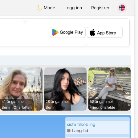
Mode
Logg inn
Registrer
💖
💕
41 år gammel
28 år gammel
52 år gammel
Berlin (Charlotten
Berlin
Friedrichsfelde
siste tilkobling
Lang tid