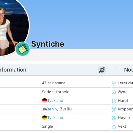
Syntiche
0
nformation
Noen
47 år gammel
Leter du
Seriøst forhold
Øyne
Tyskland
Håret
Berlin
Berlin
,
Kroppe
Tyskland
Høyde
Single
Vekt