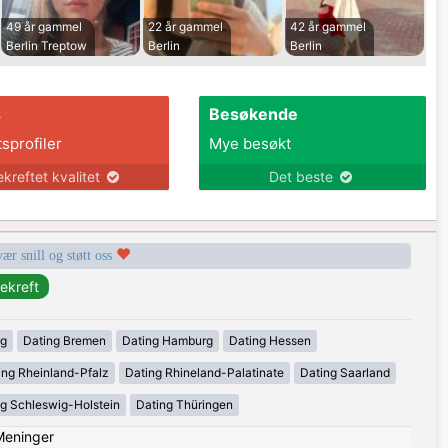
49 år gammel
22 år gammel
42 år gammel
Berlin Treptow
Berlin
Berlin
s
Besøkende
tsprofiler
Mye besøkt
ekreftet kvalitet
Det beste
vær snill og støtt oss
rg
Dating Bremen
Dating Hamburg
Dating Hessen
ing Rheinland-Pfalz
Dating Rhineland-Palatinate
Dating Saarland
g Schleswig-Holstein
Dating Thüringen
Meninger