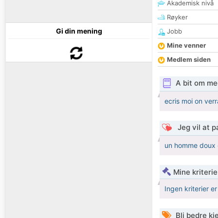
Akademisk nivå
Røyker
Gi din mening
Jobb
Mine venner
Medlem siden
A bit om me
ecris moi on verr
Jeg vil at 
un homme doux 
Mine kriteri
Ingen kriterier er
Bli bedre k