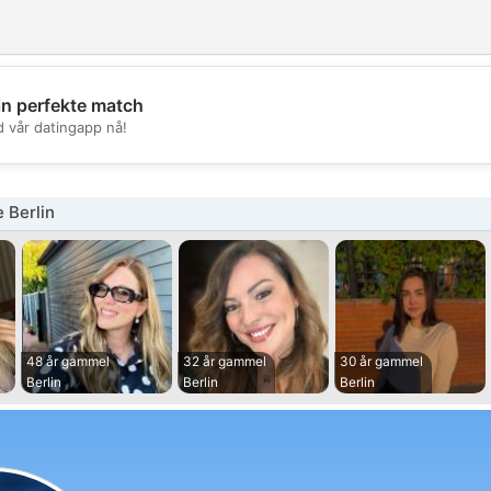
in perfekte match
💖
d vår datingapp nå!
💕
 Berlin
48 år gammel
32 år gammel
30 år gammel
Berlin
Berlin
Berlin