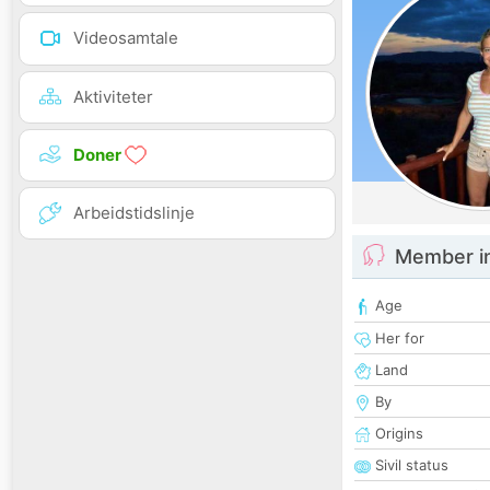
Videosamtale
Aktiviteter
Doner
Arbeidstidslinje
Member i
Age
Her for
Land
By
Origins
Sivil status