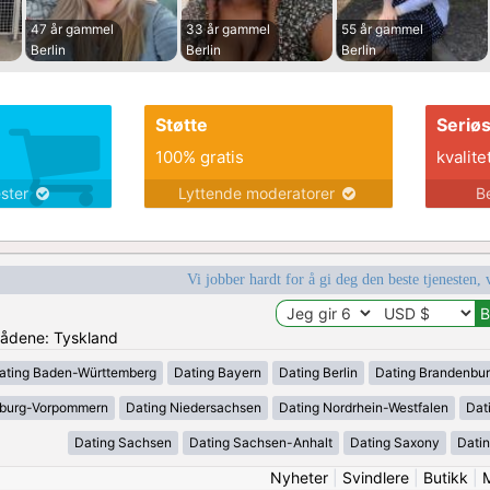
47 år gammel
33 år gammel
55 år gammel
Berlin
Berlin
Berlin
Støtte
Seriø
100% gratis
kvalite
ester
Lyttende moderatorer
B
Vi jobber hardt for å gi deg den beste tjenesten, 
mrådene: Tyskland
ating Baden-Württemberg
Dating Bayern
Dating Berlin
Dating Brandenbu
nburg-Vorpommern
Dating Niedersachsen
Dating Nordrhein-Westfalen
Dat
Dating Sachsen
Dating Sachsen-Anhalt
Dating Saxony
Datin
Nyheter
|
Svindlere
|
Butikk
|