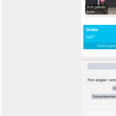
29 år gammel
Berlin
Gratis
%
100
Gratis tjen
Finn singler i o
D
Dating Meckle