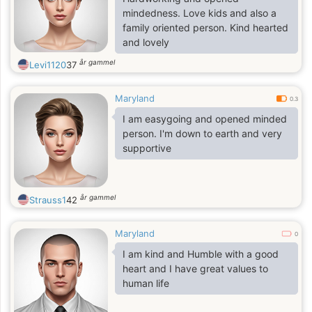
mindedness. Love kids and also a
family oriented person. Kind hearted
and lovely
år gammel
Levi1120
37
Maryland
0.3
I am easygoing and opened minded
person. I'm down to earth and very
supportive
år gammel
Strauss1
42
Maryland
0
I am kind and Humble with a good
heart and I have great values to
human life