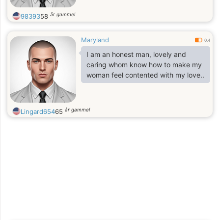
år gammel
98393
58
Maryland
0.4
I am an honest man, lovely and
caring whom know how to make my
woman feel contented with my love..
år gammel
Lingard654
65