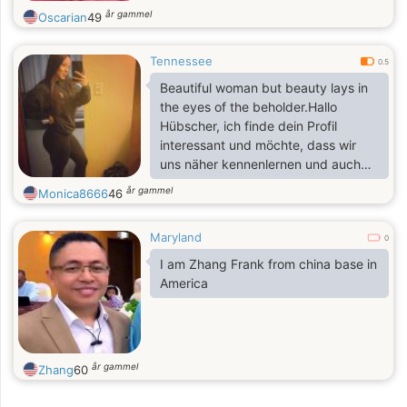
år gammel
Oscarian
49
Tennessee
0.5
Beautiful woman but beauty lays in
the eyes of the beholder.Hallo
Hübscher, ich finde dein Profil
interessant und möchte, dass wir
uns näher kennenlernen und auch
Bilder austauschen. Wenn es Ihnen
år gammel
Monica8666
46
also nichts ausmacht, können wir
uns außerhalb der Website weiter
Maryland
unterhalten, damit Sie mir Ihre
0
schicken können
I am Zhang Frank from china base in
America
år gammel
Zhang
60