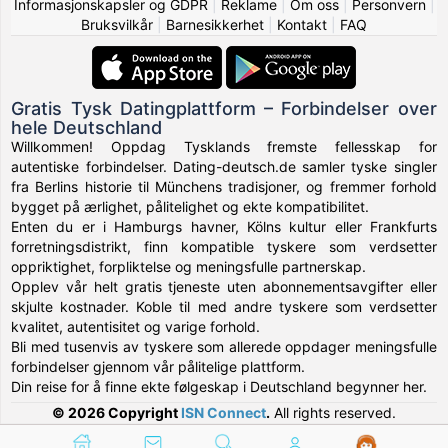
Informasjonskapsler og GDPR
|
Reklame
|
Om oss
|
Personvern
|
Bruksvilkår
|
Barnesikkerhet
|
Kontakt
|
FAQ
Gratis Tysk Datingplattform – Forbindelser over
hele Deutschland
Willkommen! Oppdag Tysklands fremste fellesskap for
autentiske forbindelser. Dating-deutsch.de samler tyske singler
fra Berlins historie til Münchens tradisjoner, og fremmer forhold
bygget på ærlighet, pålitelighet og ekte kompatibilitet.
Enten du er i Hamburgs havner, Kölns kultur eller Frankfurts
forretningsdistrikt, finn kompatible tyskere som verdsetter
oppriktighet, forpliktelse og meningsfulle partnerskap.
Opplev vår helt gratis tjeneste uten abonnementsavgifter eller
skjulte kostnader. Koble til med andre tyskere som verdsetter
kvalitet, autentisitet og varige forhold.
Bli med tusenvis av tyskere som allerede oppdager meningsfulle
forbindelser gjennom vår pålitelige plattform.
Din reise for å finne ekte følgeskap i Deutschland begynner her.
© 2026 Copyright
ISN Connect
.
All rights reserved.