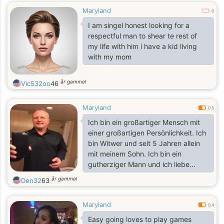
Maryland
0
I am singel honest looking for a
respectful man to shear te rest of
my life with him i have a kid living
with my mom
år gammel
Vic532oo
46
Maryland
0.5
Ich bin ein großartiger Mensch mit
einer großartigen Persönlichkeit. Ich
bin Witwer und seit 5 Jahren allein
mit meinem Sohn. Ich bin ein
gutherziger Mann und ich liebe
jeden, der mir auch Liebe zeigt. Ich
år gammel
Den32
63
verbringe gerne Zeit mit Freunde
und Familie.
Maryland
0.4
Easy going loves to play games