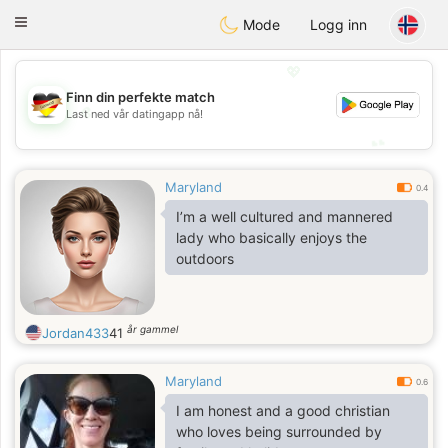
Deutsch
Dating
Toggle
Mode
Logg inn
navigation
💖
Finn din perfekte match
💖
Last ned vår datingapp nå!
💕
💕
Maryland
0.4
I’m a well cultured and mannered
lady who basically enjoys the
outdoors
år gammel
Jordan433
41
Maryland
0.6
I am honest and a good christian
who loves being surrounded by