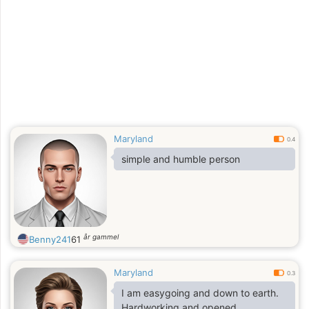
Maryland
0.4
simple and humble person
år gammel
Benny241
61
Maryland
0.3
I am easygoing and down to earth.
Hardworking and opened