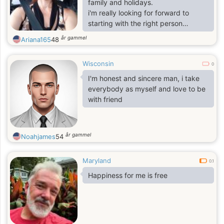
family and holidays.
i'm really looking for forward to
starting with the right person
i am an honest ,loyal, passionate,
år gammel
Ariana165
48
generous am a good listener.
Wisconsin
0
I'm honest and sincere man, i take
everybody as myself and love to be
with friend
år gammel
Noahjames
54
Maryland
0.1
Happiness for me is free