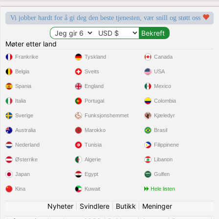
Vi jobber hardt for å gi deg den beste tjenesten, vær snill og støtt oss
Møter etter land
Frankrike
Tyskland
Canada
Belgia
Sveits
USA
Spania
England
Mexico
Italia
Portugal
Colombia
Sverige
Funksjonshemmet
Kjæledyr
Australia
Marokko
Brasil
Nederland
Tunisia
Filippinene
Østerrike
Algerie
Libanon
Japan
Egypt
Gulfen
Kina
Kuwait
Hele listen
Nyheter
|
Svindlere
|
Butikk
|
Meninger