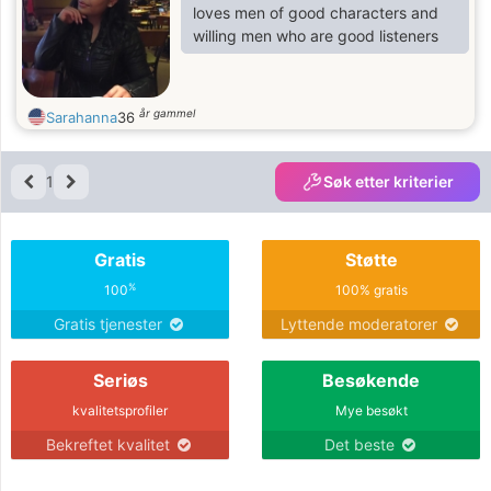
loves men of good characters and
willing men who are good listeners
år gammel
Sarahanna
36
1
Søk etter kriterier
Gratis
Støtte
%
100
100% gratis
Gratis tjenester
Lyttende moderatorer
Seriøs
Besøkende
kvalitetsprofiler
Mye besøkt
Bekreftet kvalitet
Det beste