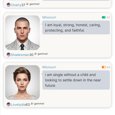
meet a kind, passionate,
år gammel
Charty
37
affectionate, thoughtful, protective,
fun and romantic man with the
Missouri
desire to love and be loved. He also
0.7
is looking for a serious and long-
I am loyal, strong, honest, caring,
term relationship.
protecting, and faithful.
år gammel
Shadesman
30
Missouri
0.3
i am single without a child and
looking to settle down in the near
future
år gammel
Lovelydia
63