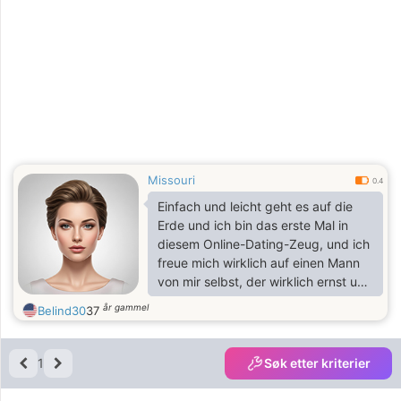
Missouri
0.4
Einfach und leicht geht es auf die
Erde und ich bin das erste Mal in
diesem Online-Dating-Zeug, und ich
freue mich wirklich auf einen Mann
von mir selbst, der wirklich ernst und
bereit ist, mit dem Leben weiter zu
år gammel
Belind30
37
machen. Ein respektvoller Mann, der
eine Frau genauso behandeln kann
wie die Frau, wird ihn mit so viel
1
Søk etter kriterier
Liebe und Respekt behandeln. Ich
erzähle dir im Laufe der Zeit mehr