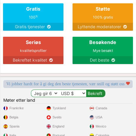
über mich.
Gratis
Støtte
%
100
100% gratis
Gratis tjenester
Lyttende moderatorer
Seriøs
Besøkende
kvalitetsprofiler
Mye besøkt
Bekreftet kvalitet
Det beste
Vi jobber hardt for å gi deg den beste tjenesten, vær snill og støtt oss
Møter etter land
Frankrike
Tyskland
Canada
Belgia
Sveits
USA
Spania
England
Mexico
Italia
Portugal
Colombia