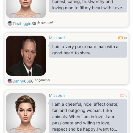
honest, caring, trustworthy and
loving man to fill my heart with Love.
år gammel
Tinahiggin
35
Missouri
0.1
I am a very passionate man with a
good heart to share
år gammel
Danny66
60
Missouri
0
I am a cheerful, nice, affectionate,
fun and outgoing woman. I like
animals. When I am in love, I am
passionate and willing to love,
respect and be happy.I want to