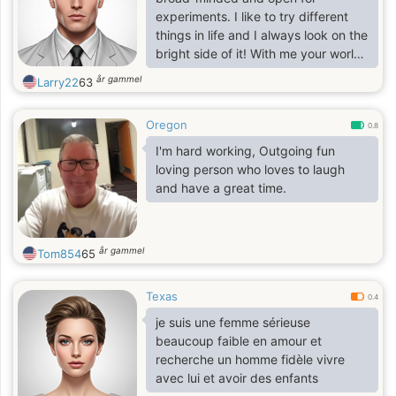
experiments. I like to try different
things in life and I always look on the
bright side of it! With me your world
will become more interesting and
år gammel
Larry22
63
diverse. I am friendly, joyful and
kind.
Oregon
0.8
I'm hard working, Outgoing fun
loving person who loves to laugh
and have a great time.
år gammel
Tom854
65
Texas
0.4
je suis une femme sérieuse
beaucoup faible en amour et
recherche un homme fidèle vivre
avec lui et avoir des enfants