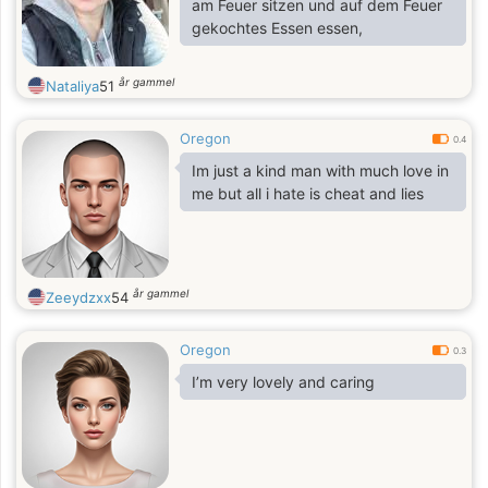
am Feuer sitzen und auf dem Feuer
gekochtes Essen essen,
år gammel
Nataliya
51
Oregon
0.4
Im just a kind man with much love in
me but all i hate is cheat and lies
år gammel
Zeeydzxx
54
Oregon
0.3
I’m very lovely and caring