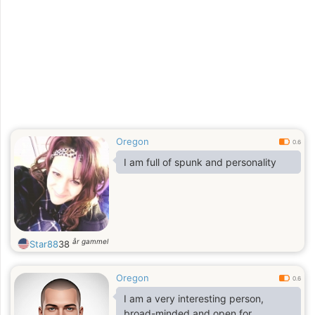
Oregon
0.6
I am full of spunk and personality
år gammel
Star88
38
Oregon
0.6
I am a very interesting person,
broad-minded and open for