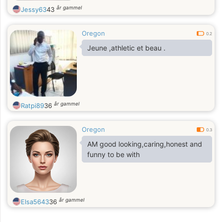
år gammel
Jessy63
43
Oregon
0.2
Jeune ,athletic et beau .
år gammel
Ratpi89
36
Oregon
0.3
AM good looking,caring,honest and
funny to be with
år gammel
Elsa5643
36