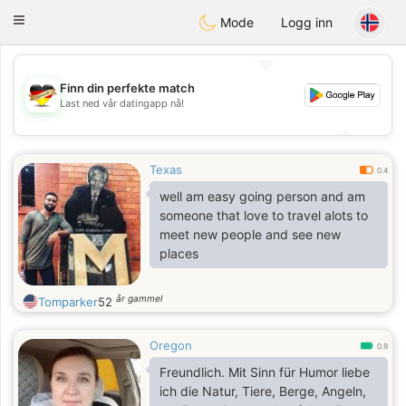
Deutsch
Dating
Toggle
Mode
Logg inn
navigation
💖
Finn din perfekte match
💖
Last ned vår datingapp nå!
💕
💕
Texas
0.4
well am easy going person and am
someone that love to travel alots to
meet new people and see new
places
år gammel
Tomparker
52
Oregon
0.9
Freundlich. Mit Sinn für Humor liebe
ich die Natur, Tiere, Berge, Angeln,