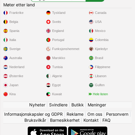
Møter etter land
Frankrike
Tyskland
Canada
Belgia
Sveits
USA
Spania
England
Mexico
Italia
Portugal
Colombia
Sverige
Funksjonshemmet
Kjæledyr
Australia
Marokko
Brasil
Nederland
Tunisia
Filippinene
Østerrike
Algerie
Libanon
Japan
Egypt
Gulfen
Kina
Kuwait
Hele listen
Nyheter
|
Svindlere
|
Butikk
|
Meninger
Informasjonskapsler og GDPR
|
Reklame
|
Om oss
|
Personvern
|
Bruksvilkår
|
Barnesikkerhet
|
Kontakt
|
FAQ