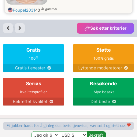
år gammel
Poupel2031
40
1
Søk etter kriterier
Gratis
Støtte
%
100
100% gratis
Gratis tjenester
Lyttende moderatorer
Seriøs
Besøkende
kvalitetsprofiler
Mye besøkt
Bekreftet kvalitet
Det beste
Vi jobber hardt for å gi deg den beste tjenesten, vær snill og støtt oss