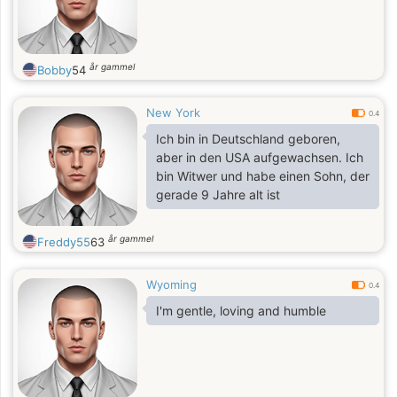
år gammel
Bobby
54
New York
0.4
Ich bin in Deutschland geboren,
aber in den USA aufgewachsen. Ich
bin Witwer und habe einen Sohn, der
gerade 9 Jahre alt ist
år gammel
Freddy55
63
Wyoming
0.4
I'm gentle, loving and humble