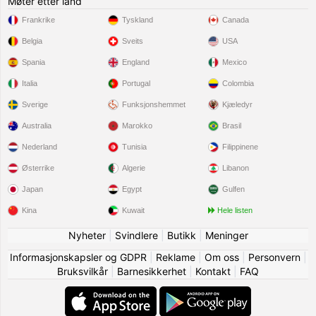
Møter etter land
Frankrike
Tyskland
Canada
Belgia
Sveits
USA
Spania
England
Mexico
Italia
Portugal
Colombia
Sverige
Funksjonshemmet
Kjæledyr
Australia
Marokko
Brasil
Nederland
Tunisia
Filippinene
Østerrike
Algerie
Libanon
Japan
Egypt
Gulfen
Kina
Kuwait
Hele listen
Nyheter
|
Svindlere
|
Butikk
|
Meninger
Informasjonskapsler og GDPR
|
Reklame
|
Om oss
|
Personvern
|
Bruksvilkår
|
Barnesikkerhet
|
Kontakt
|
FAQ