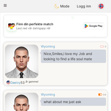
Deutsch
Dating
Toggle
Mode
Logg inn
navigation
💖
Finn din perfekte match
Last ned vår datingapp nå!
💖
💕
💕
Wyoming
0
Nice,Smiles,i love my Job and
looking to find a life soul mate
år gammel
Daeivy
53
Wyoming
0.6
what about me just ask