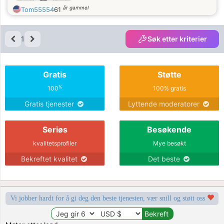
år gammel
Tom55554
61
1
Søk etter kriterier
Gratis
Støtte
%
100
100% gratis
Gratis tjenester
Lyttende moderatorer
Seriøs
Besøkende
kvalitetsprofiler
Mye besøkt
Bekreftet kvalitet
Det beste
Vi jobber hardt for å gi deg den beste tjenesten, vær snill og støtt oss