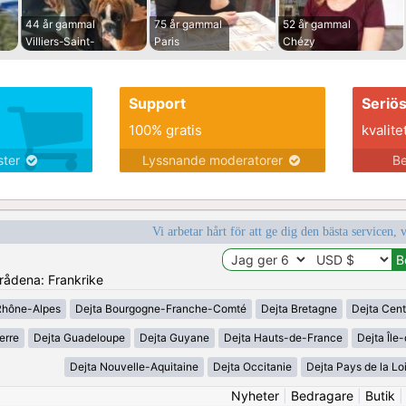
44 år gammal
75 år gammal
52 år gammal
Villiers-Saint-
Paris
Chézy
Support
Seriö
100% gratis
kvalite
nster
Lyssnande moderatorer
Be
Vi arbetar hårt för att ge dig den bästa servicen, 
mrådena: Frankrike
Rhône-Alpes
Dejta Bourgogne-Franche-Comté
Dejta Bretagne
Dejta Cent
erre
Dejta Guadeloupe
Dejta Guyane
Dejta Hauts-de-France
Dejta Île
Dejta Nouvelle-Aquitaine
Dejta Occitanie
Dejta Pays de la Lo
Nyheter
|
Bedragare
|
Butik