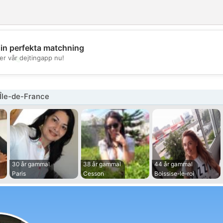
din perfekta matchning
💖
er vår dejtingapp nu!
💕
Île-de-France
30 år gammal
38 år gammal
44 år gammal
Paris
Cesson
Boissise-le-roi