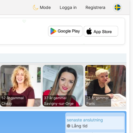
Mode
Logga in
Registrera
💖
💕
52 år gammal
37 år gammal
75 år gammal
Chézy
Savigny-sur-Orge
Paris
senaste anslutning
Lång tid