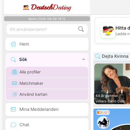
Deutsch
Dating
Berlin 2026-08-06 19:12
Hitta 
Ladda n
Hem
Dejta Kvinna 
Sök
Alla profiler
Matchmaker
Använd kartan
44 år gammal
Villiers-Saint-Den
Mina Meddelanden
0.6/1
Chat