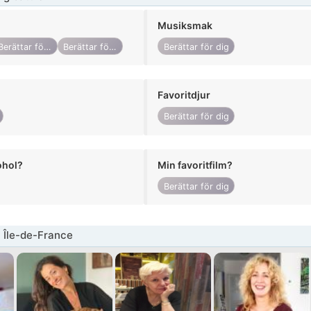
Musiksmak
Berättar för dig
Berättar för dig
Berättar för dig
Favoritdjur
Berättar för dig
ohol?
Min favoritfilm?
Berättar för dig
 Île-de-France