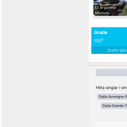
53 år gammal
Alfortville
Gratis
%
100
Gratis tjä
Hitta singlar i o
Dejta Auvergne-
Dejta Grande-T