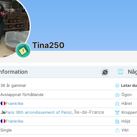
Tina250
1
nformation
Någ
36 år gammal
Letar du
Avslappnat förhållande
Ögon
Frankrike
Håret
Île-de-France
Paris (8th arrondissement of Paris)
,
Kroppe
Frankrike
Höjd
Single
Vikt