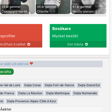
39 år gammal
46 år gammal
41 år gammal
Champigny-sur-M
Chaville
Neuilly-plaisan
s
Besökare
tsprofiler
Mycket besökt
kräftad kvalitet
Det bästa
var snäll och stöd oss
re-Val de Loire
Dejta Corse
Dejta Fort-de-france
Dejta Grand Est
-de-France
Dejta La Réunion
Dejta Martinique
Dejta Normandie
ire
Dejta Provence-Alpes-Côte d Azur
|
Åsikter