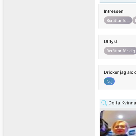
Intressen
Berättar för dig
Utflykt
Berättar för dig
Dricker jag alc 
Nej
Dejta Kvinna