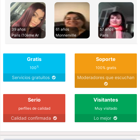
39 años
61 años
57 años
Paris (10ème Ar
Monnerville
Paris
Gratis
Soporte
%
100
100% gratis
Servicios gratuitos
Moderadores que escuchan
Serio
Visitantes
perfiles de calidad
Muy visitado
Calidad confirmada
Lo mejor