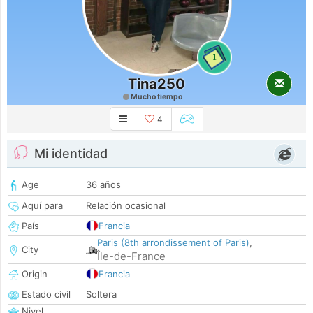
1
Tina250
Mucho tiempo
4
Mi identidad
Age
36 años
Aquí para
Relación ocasional
País
Francia
Paris (8th arrondissement of Paris)
,
City
Île-de-France
Origin
Francia
Estado civil
Soltera
Nivel