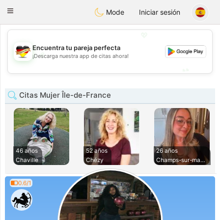
Deutsch
Dating
Toggle
Mode
Iniciar sesión
navigation
💖
Encuentra tu pareja perfecta
💖
¡Descarga nuestra app de citas ahora!
💕
💕
Citas Mujer Île-de-France
46 años
52 años
26 años
Chaville
Chézy
Champs-sur-marne
0.6/1