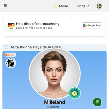
Deutsch
Dating
Toggle
Mode
Logga in
navigation
💖
Hitta din perfekta matchning
💖
Ladda ner vår dejtingapp nu!
💕
💕
Dejta Kvinna Pays de la Loire
0.3/1
0
Milleland
Lång tid