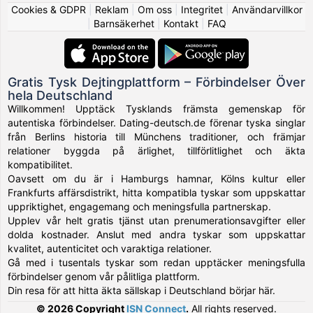
Cookies & GDPR
|
Reklam
|
Om oss
|
Integritet
|
Användarvillkor
|
Barnsäkerhet
|
Kontakt
|
FAQ
Gratis Tysk Dejtingplattform – Förbindelser Över
hela Deutschland
Willkommen! Upptäck Tysklands främsta gemenskap för
autentiska förbindelser. Dating-deutsch.de förenar tyska singlar
från Berlins historia till Münchens traditioner, och främjar
relationer byggda på ärlighet, tillförlitlighet och äkta
kompatibilitet.
Oavsett om du är i Hamburgs hamnar, Kölns kultur eller
Frankfurts affärsdistrikt, hitta kompatibla tyskar som uppskattar
uppriktighet, engagemang och meningsfulla partnerskap.
Upplev vår helt gratis tjänst utan prenumerationsavgifter eller
dolda kostnader. Anslut med andra tyskar som uppskattar
kvalitet, autenticitet och varaktiga relationer.
Gå med i tusentals tyskar som redan upptäcker meningsfulla
förbindelser genom vår pålitliga plattform.
Din resa för att hitta äkta sällskap i Deutschland börjar här.
© 2026 Copyright
ISN Connect
.
All rights reserved.