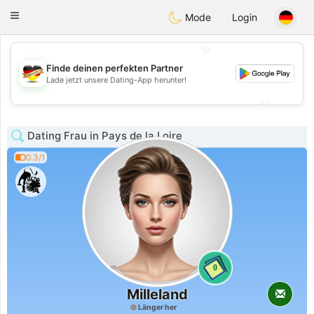
Deutsch
Dating
Toggle
Mode
Login
navigation
💖
Finde deinen perfekten Partner
💖
Lade jetzt unsere Dating-App herunter!
💕
💕
Dating Frau in Pays de la Loire
0.3/1
0
Milleland
Länger her