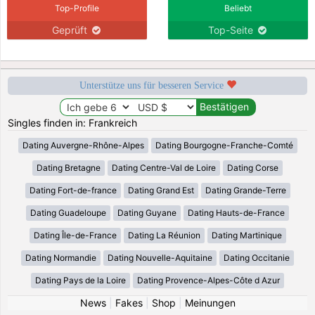
Top-Profile
Beliebt
Geprüft
Top-Seite
Unterstütze uns für besseren Service
Singles finden in: Frankreich
Dating Auvergne-Rhône-Alpes
Dating Bourgogne-Franche-Comté
Dating Bretagne
Dating Centre-Val de Loire
Dating Corse
Dating Fort-de-france
Dating Grand Est
Dating Grande-Terre
Dating Guadeloupe
Dating Guyane
Dating Hauts-de-France
Dating Île-de-France
Dating La Réunion
Dating Martinique
Dating Normandie
Dating Nouvelle-Aquitaine
Dating Occitanie
Dating Pays de la Loire
Dating Provence-Alpes-Côte d Azur
News
|
Fakes
|
Shop
|
Meinungen