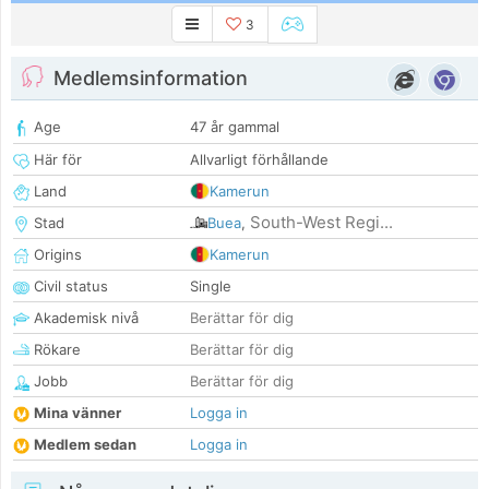
3
Medlemsinformation
Age
47 år gammal
Här för
Allvarligt förhållande
Land
Kamerun
South-West Regi...
Stad
Buea
,
Origins
Kamerun
Civil status
Single
Akademisk nivå
Berättar för dig
Rökare
Berättar för dig
Jobb
Berättar för dig
Mina vänner
Logga in
Medlem sedan
Logga in