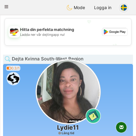
Deutsch
Dating
Toggle
Mode
Logga in
navigation
💖
Hitta din perfekta matchning
💖
Ladda ner vår dejtingapp nu!
💕
💕
Dejta Kvinna South-West Region
0.3/1
3
Lydie11
Lång tid