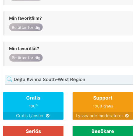
Min favoritfilm?
Berättar för dig
Min favoritlåt?
Berättar för dig
Dejta Kvinna South-West Region
Gratis
Support
%
100
100% gratis
Gratis tjänster
Lyssnande moderatorer
Seriös
Besökare