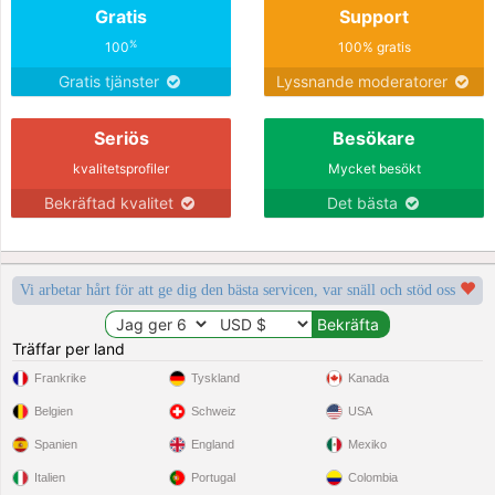
Gratis
Support
%
100
100% gratis
Gratis tjänster
Lyssnande moderatorer
Seriös
Besökare
kvalitetsprofiler
Mycket besökt
Bekräftad kvalitet
Det bästa
Vi arbetar hårt för att ge dig den bästa servicen, var snäll och stöd oss
Träffar per land
Frankrike
Tyskland
Kanada
Belgien
Schweiz
USA
Spanien
England
Mexiko
Italien
Portugal
Colombia