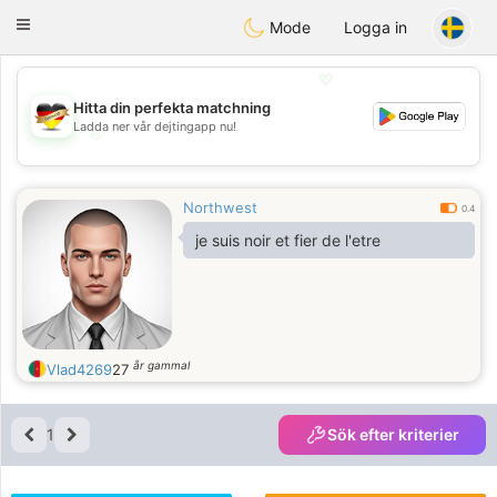
Deutsch
Dating
Toggle
Mode
Logga in
navigation
💖
Hitta din perfekta matchning
Ladda ner vår dejtingapp nu!
💖
💕
💕
Northwest
0.4
je suis noir et fier de l'etre
år gammal
Vlad4269
27
1
Sök efter kriterier