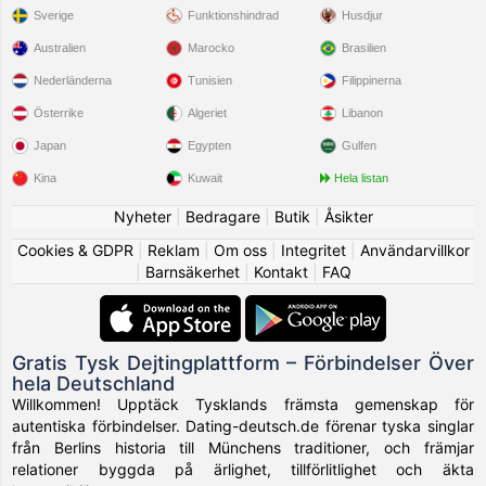
Sverige
Funktionshindrad
Husdjur
Australien
Marocko
Brasilien
Nederländerna
Tunisien
Filippinerna
Österrike
Algeriet
Libanon
Japan
Egypten
Gulfen
Kina
Kuwait
Hela listan
Nyheter
|
Bedragare
|
Butik
|
Åsikter
Cookies & GDPR
|
Reklam
|
Om oss
|
Integritet
|
Användarvillkor
|
Barnsäkerhet
|
Kontakt
|
FAQ
Gratis Tysk Dejtingplattform – Förbindelser Över
hela Deutschland
Willkommen! Upptäck Tysklands främsta gemenskap för
autentiska förbindelser. Dating-deutsch.de förenar tyska singlar
från Berlins historia till Münchens traditioner, och främjar
relationer byggda på ärlighet, tillförlitlighet och äkta