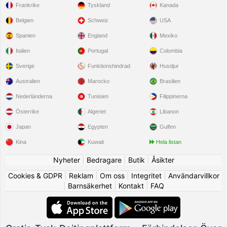
Frankrike
Tyskland
Kanada
Belgien
Schweiz
USA
Spanien
England
Mexiko
Italien
Portugal
Colombia
Sverige
Funktionshindrad
Husdjur
Australien
Marocko
Brasilien
Nederländerna
Tunisien
Filippinerna
Österrike
Algeriet
Libanon
Japan
Egypten
Gulfen
Kina
Kuwait
Hela listan
Nyheter
|
Bedragare
|
Butik
|
Åsikter
Cookies & GDPR
|
Reklam
|
Om oss
|
Integritet
|
Användarvillkor
|
Barnsäkerhet
|
Kontakt
|
FAQ