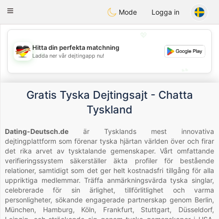
Deutsch
Dating
Toggle
Mode
Logga in
navigation
💖
Hitta din perfekta matchning
💖
Ladda ner vår dejtingapp nu!
💕
💕
Gratis Tyska Dejtingsajt - Chatta
Tyskland
Dating-Deutsch.de
är Tysklands mest innovativa
dejtingplattform som förenar tyska hjärtan världen över och firar
det rika arvet av tysktalande gemenskaper. Vårt omfattande
verifieringssystem säkerställer äkta profiler för bestående
relationer, samtidigt som det ger helt kostnadsfri tillgång för alla
uppriktiga medlemmar. Träffa anmärkningsvärda tyska singlar,
celebrerade för sin ärlighet, tillförlitlighet och varma
personligheter, sökande engagerade partnerskap genom Berlin,
München, Hamburg, Köln, Frankfurt, Stuttgart, Düsseldorf,