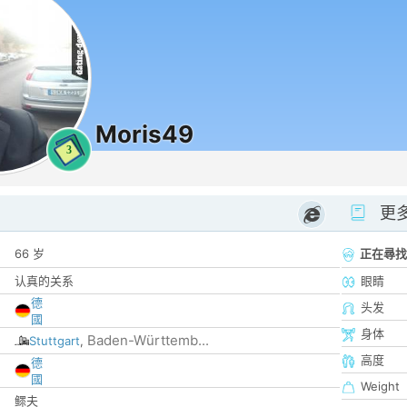
Moris49
3
更
66 岁
正在尋找
认真的关系
眼睛
德
头发
國
身体
Baden-Württemb...
Stuttgart
,
高度
德
國
Weight
鳏夫