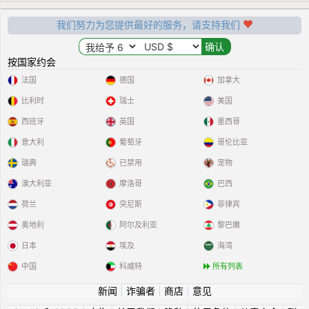
我们努力为您提供最好的服务，请支持我们
按国家约会
法国
德国
加拿大
比利时
瑞士
美国
西班牙
英国
墨西哥
意大利
葡萄牙
哥伦比亚
瑞典
已禁用
宠物
澳大利亚
摩洛哥
巴西
荷兰
突尼斯
菲律宾
奥地利
阿尔及利亚
黎巴嫩
日本
埃及
海湾
中国
科威特
所有列表
新闻
|
诈骗者
|
商店
|
意见