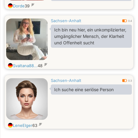
Momente zu verbringen als auch
岁
Dorde
39
Neues zu erleben.
Sachsen-Anhalt
0.4
Ich bin neu hier, ein unkomplizierter,
umgänglicher Mensch, der Klarheit
und Offenheit sucht
岁
Svaltana88...
48
Sachsen-Anhalt
0.3
Ich suche eine seriöse Person
岁
LeneElger
63