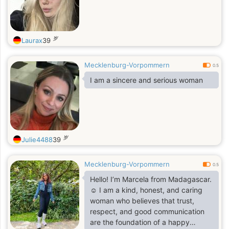
岁
Laurax
39
Mecklenburg-Vorpommern
0.5
I am a sincere and serious woman
岁
Julie4488
39
Mecklenburg-Vorpommern
0.5
Hello! I’m Marcela from Madagascar.
☺️ I am a kind, honest, and caring
woman who believes that trust,
respect, and good communication
are the foundation of a happy