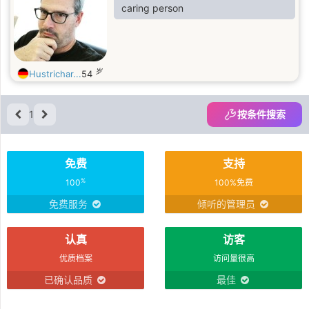
caring person
岁
Hustrichar...
54
1
按条件搜索
免费
支持
%
100
100%免费
免费服务
倾听的管理员
认真
访客
优质档案
访问量很高
已确认品质
最佳