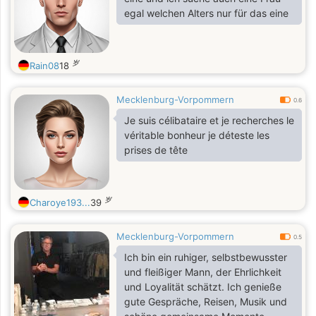
egal welchen Alters nur für das eine
岁
Rain08
18
Mecklenburg-Vorpommern
0.6
Je suis célibataire et je recherches le
véritable bonheur je déteste les
prises de tête
岁
Charoye193...
39
Mecklenburg-Vorpommern
0.5
Ich bin ein ruhiger, selbstbewusster
und fleißiger Mann, der Ehrlichkeit
und Loyalität schätzt. Ich genieße
gute Gespräche, Reisen, Musik und