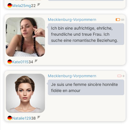
relationship.❤️ I enjoy nature, the
岁
Mela25mg
22
beach, traveling, and learning new
things. I’m looking for a genuine man
Mecklenburg-Vorpommern
who is serious about building a long-
0.1
term relationship that could lead to
Ich bin eine aufrichtige, ehrliche,
marriage. If you are sincere, loyal,
freundliche und treue Frau. Ich
and ready to get to know each other
suche eine romantische Beziehung.
step by step, I’d be happy to hear
from you. Let’s start with a
conversation
岁
Kate0115
34
Mecklenburg-Vorpommern
0
Je suis une femme sincère honnête
fidèle en amour
岁
Natalie129
38