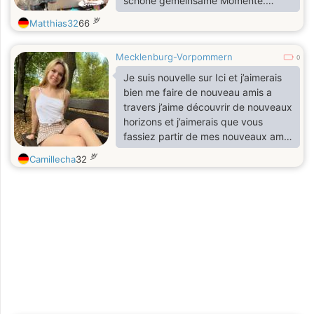
schöne gemeinsame Momente.
Respekt, Vertrauen und eine starke
岁
Matthias32
66
Verbindung sind mir sehr wichtig. Ich
bin hier, um etwas Ernsthaftes und
Mecklenburg-Vorpommern
Bedeutungsvolles aufzubauen.
0
Je suis nouvelle sur Ici et j’aimerais
bien me faire de nouveau amis a
travers j’aime découvrir de nouveaux
horizons et j’aimerais que vous
fassiez partir de mes nouveaux amis
si cela ne te pose pas de soucis ?
岁
Camillecha
32