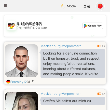
Deutsch
Dating
Toggle
Mode
登录
navigation
💖
寻找你的理想伴侣
💖
立即下载我们的交友应用！
💕
💕
Mecklenburg-Vorpommern
0.4
Looking for a genuine connection
built on honesty, trust, and respect. I
enjoy meaningful conversations,
learning about different cultures,
and making people smile. If you're
kind, loyal, and ready for something
岁
Fearnley12
31
real, I'd love to get to know you.
Mecklenburg-Vorpommern
0.4
Greifen Sie selbst auf mich zu