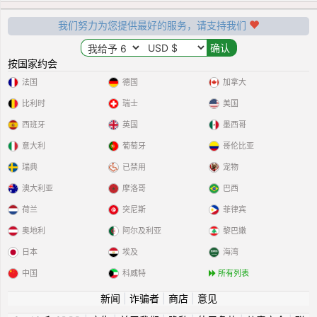
我们努力为您提供最好的服务，请支持我们
按国家约会
法国
德国
加拿大
比利时
瑞士
美国
西班牙
英国
墨西哥
意大利
葡萄牙
哥伦比亚
瑞典
已禁用
宠物
澳大利亚
摩洛哥
巴西
荷兰
突尼斯
菲律宾
奥地利
阿尔及利亚
黎巴嫩
日本
埃及
海湾
中国
科威特
所有列表
新闻
|
诈骗者
|
商店
|
意见