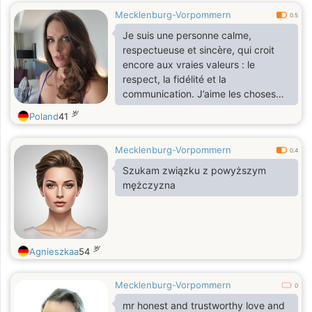
Mecklenburg-Vorpommern
0.5
Je suis une personne calme,
respectueuse et sincère, qui croit
encore aux vraies valeurs : le
respect, la fidélité et la
communication. J’aime les choses
simples de la vie, les moments de
岁
Poland
41
partage et les discussions
profondes. Je cherche une relation
Mecklenburg-Vorpommern
sérieuse basée sur la confiance, le
0.4
soutien mutuel et l’amour vrai.
Szukam związku z powyższym
mężczyzna
岁
Agnieszkaa
54
Mecklenburg-Vorpommern
0
mr honest and trustworthy love and