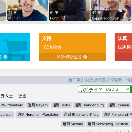
25 岁
61 岁
44 岁
Munich
Furth
Lappersdorf (Ka
支持
认真
100%免费
优质档
务
倾听的管理员
我们努力为您提供最好的服务，请
身人士： 德國
-Württemberg
遇到 Bayern
遇到 Berlin
遇到 Brandenburg
遇到 Bremen
sachsen
遇到 Nordrhein-Westfalen
遇到 Rheinland-Pfalz
遇到 Rhineland-Pa
遇到 Saxony
遇到 Schleswig-Holstein