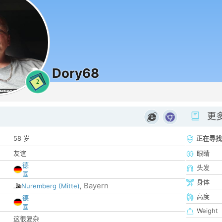
Dory68
2
更
58 岁
正在尋找
友谊
眼睛
德
头发
國
身体
Bayern
Nuremberg (Mitte)
,
高度
德
國
Weight
这很复杂