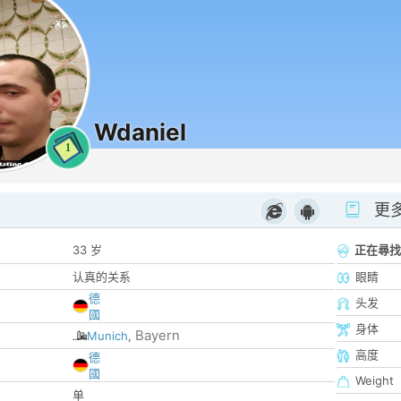
Wdaniel
1
更
33 岁
正在尋找
认真的关系
眼睛
德
头发
國
身体
Bayern
Munich
,
高度
德
國
Weight
单