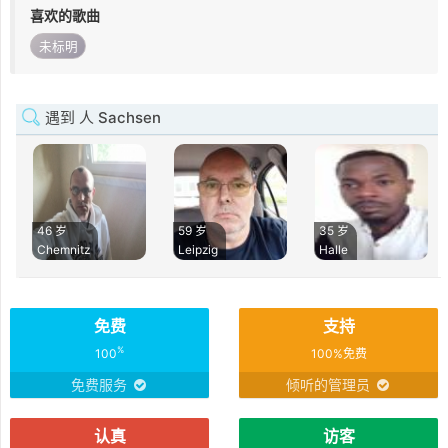
喜欢的歌曲
未标明
遇到 人 Sachsen
46 岁
59 岁
35 岁
Chemnitz
Leipzig
Halle
免费
支持
%
100
100%免费
免费服务
倾听的管理员
认真
访客