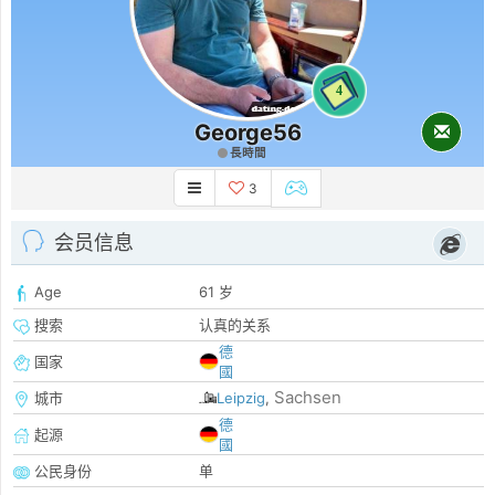
4
George56
長時間
3
会员信息
Age
61 岁
搜索
认真的关系
德
国家
國
Sachsen
城市
Leipzig
,
德
起源
國
公民身份
单