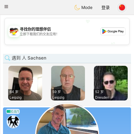
Deutsch
Dating
Toggle
Mode
登录
navigation
💖
寻找你的理想伴侣
💖
立即下载我们的交友应用！
💕
💕
遇到 人 Sachsen
64 岁
59 岁
52 岁
Leipzig
Leipzig
Dresden
0.8/1