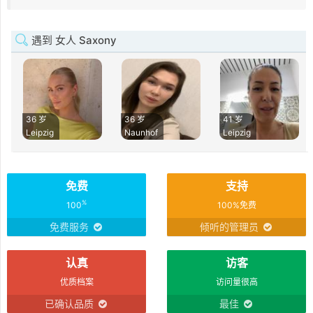
遇到 女人 Saxony
36 岁
36 岁
41 岁
Leipzig
Naunhof
Leipzig
免费
支持
%
100
100%免费
免费服务
倾听的管理员
认真
访客
优质档案
访问量很高
已确认品质
最佳