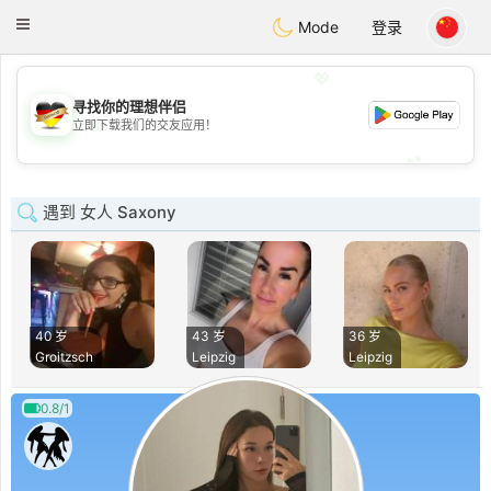
Deutsch
Dating
Toggle
Mode
登录
navigation
💖
寻找你的理想伴侣
💖
立即下载我们的交友应用！
💕
💕
遇到 女人 Saxony
40 岁
43 岁
36 岁
Groitzsch
Leipzig
Leipzig
0.8/1