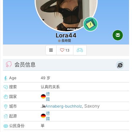
1
Lora44
長時間
13
会员信息
Age
49 岁
搜索
认真的关系
德
国家
國
Saxony
城市
Annaberg-buchholz
,
德
起源
國
公民身份
单