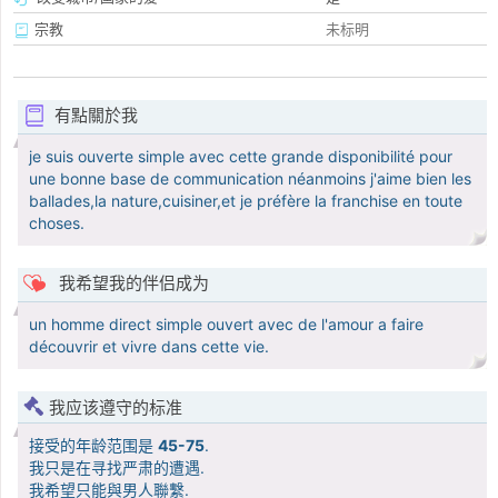
宗教
未标明
有點關於我
je suis ouverte simple avec cette grande disponibilité pour
une bonne base de communication néanmoins j'aime bien les
ballades,la nature,cuisiner,et je préfère la franchise en toute
choses.
我希望我的伴侣成为
un homme direct simple ouvert avec de l'amour a faire
découvrir et vivre dans cette vie.
我应该遵守的标准
接受的年龄范围是
45-75
.
我只是在寻找严肃的遭遇.
我希望只能與男人聯繫.