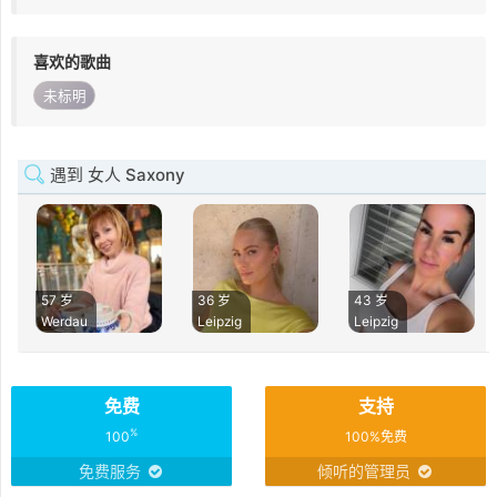
喜欢的歌曲
未标明
遇到 女人 Saxony
57 岁
36 岁
43 岁
Werdau
Leipzig
Leipzig
免费
支持
%
100
100%免费
免费服务
倾听的管理员