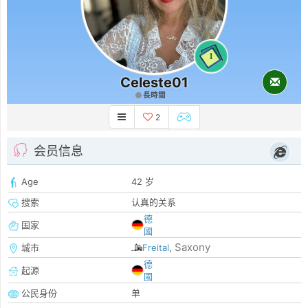
1
Celeste01
長時間
2
会员信息
Age
42 岁
搜索
认真的关系
德
国家
國
Saxony
城市
Freital
,
德
起源
國
公民身份
单