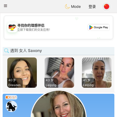
Deutsch
Dating
Toggle
Mode
登录
navigation
💖
寻找你的理想伴侣
💖
立即下载我们的交友应用！
💕
💕
遇到 女人 Saxony
40 岁
43 岁
41 岁
Dresden
Leipzig
Leipzig
0.5/1