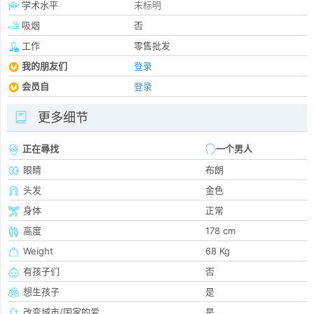
学术水平
未标明
吸烟
否
工作
零售批发
我的朋友们
登录
会员自
登录
更多细节
正在尋找
一个男人
眼睛
布朗
头发
金色
身体
正常
高度
178 cm
Weight
68 Kg
有孩子们
否
想生孩子
是
改变城市/国家的爱
是