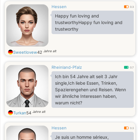
Hessen
0.3
Happy fun loving and
trustworthyHappy fun loving and
trustworthy
Jahre alt
Sweetlovew
42
Rheinland-Pfalz
0.7
Ich bin 54 Jahre alt seit 3 Jahr
single,Ich liebe Essen, Trinken,
Spazierengehen und Reisen. Wenn
wir ähnliche Interessen haben,
warum nicht?
Jahre alt
Turkan
54
Hessen
0.3
Je suis un homme sérieux,