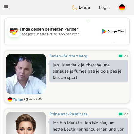
Deutsch
Dating
Toggle
Mode
Login
navigation
💖
Finde deinen perfekten Partner
💖
Lade jetzt unsere Dating-App herunter!
💕
💕
Baden-Württemberg
0.8
je suis serieux je cherche une
serieuse je fumes pas je bois pas je
fais de sport
Jahre alt
Zofan
53
Rhineland-Palatinate
0.7
Ich bin Marie! ✨ Ich bin hier, um
nette Leute kennenzulernen und vor