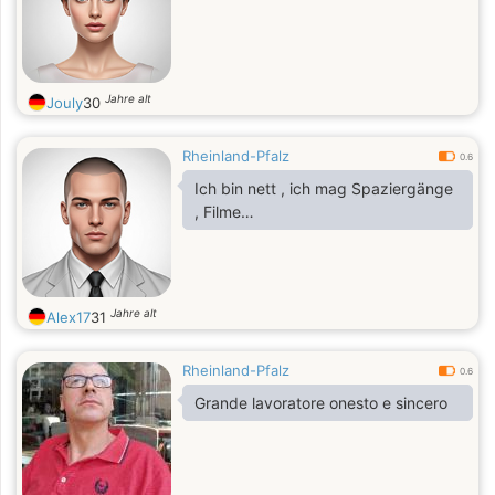
Jahre alt
Jouly
30
Rheinland-Pfalz
0.6
Ich bin nett , ich mag Spaziergänge
, Filme…
Jahre alt
Alex17
31
Rheinland-Pfalz
0.6
Grande lavoratore onesto e sincero