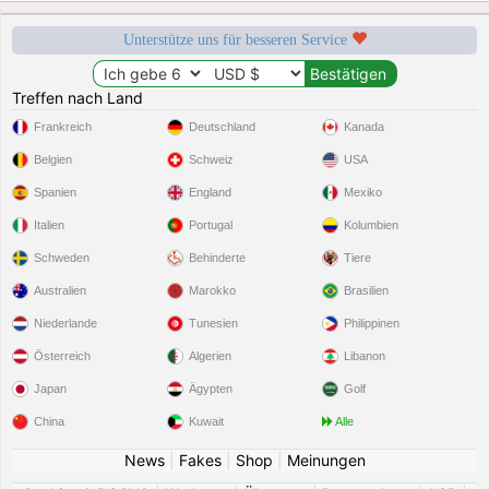
Unterstütze uns für besseren Service
Treffen nach Land
Frankreich
Deutschland
Kanada
Belgien
Schweiz
USA
Spanien
England
Mexiko
Italien
Portugal
Kolumbien
Schweden
Behinderte
Tiere
Australien
Marokko
Brasilien
Niederlande
Tunesien
Philippinen
Österreich
Algerien
Libanon
Japan
Ägypten
Golf
China
Kuwait
Alle
News
|
Fakes
|
Shop
|
Meinungen