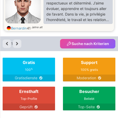
respectueux et déterminé. J’aime
évoluer, apprendre et toujours aller
de l’avant. Dans la vie, je privilégie
l’honnêteté, le travail et les relations
basées sur le respect mutuel. Je suis
Jahre alt
Bernardin
41
quelqu’un de calme, réfléchi, mais
aussi ouvert d’esprit et sociable.
Quand je m’engage dans quelque
1
Suche nach Kriterien
chose, je le fais avec responsabilité
et motivation.
Gratis
Support
%
100
100% gratis
Gratisdienste
Moderation
Ernsthaft
Besucher
Top-Profile
Beliebt
Geprüft
Top-Seite