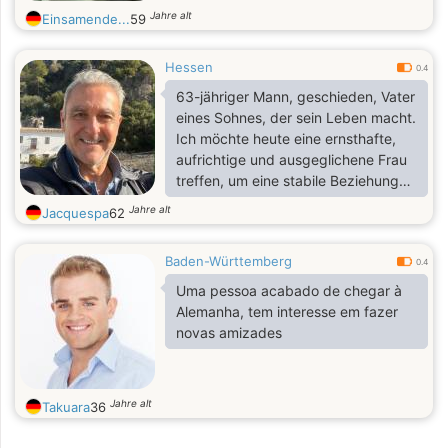
Jahre alt
Einsamende...
59
Hessen
0.4
63-jähriger Mann, geschieden, Vater
eines Sohnes, der sein Leben macht.
Ich möchte heute eine ernsthafte,
aufrichtige und ausgeglichene Frau
treffen, um eine stabile Beziehung
aufzubauen, die auf Respekt,
Jahre alt
Jacquespa
62
Vertrauen und Komplizenschaft
basiert. Ich mag einfache Dinge:
Baden-Württemberg
Spaziergänge, ruhige Momente zu
0.4
zweit, Gespräche bei einem Kaffee,
Uma pessoa acabado de chegar à
Musik, Filme und kleine Ausflüge. Ich
Alemanha, tem interesse em fazer
bin ruhig, treu und fürsorglich.
novas amizades
Jahre alt
Takuara
36