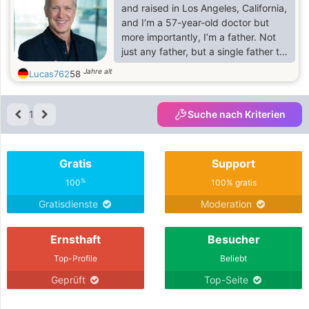
Gegenseitigkeit.
and raised in Los Angeles, California,
and I’m a 57-year-old doctor but
more importantly, I’m a father. Not
just any father, but a single father to
Benjamin, my one and only son. My
Jahre alt
Lucas762
58
everything.
1
Suche nach Kriterien
Gratis
Support
%
100
100% gratis
Gratisdienste
Moderation
Ernsthaft
Besucher
Top-Profile
Beliebt
Geprüft
Top-Seite