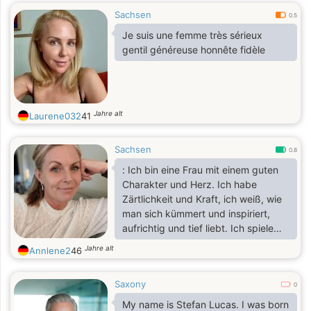
Sachsen
0.5
Je suis une femme très sérieux
gentil généreuse honnête fidèle
Jahre alt
Laurene032
41
Sachsen
0.8
: Ich bin eine Frau mit einem guten
Charakter und Herz. Ich habe
Zärtlichkeit und Kraft, ich weiß, wie
man sich kümmert und inspiriert,
aufrichtig und tief liebt. Ich spiele
nicht mit Gefühlen, ich lebe nach
Jahre alt
Annlene2
46
ihnen. Es ist mir wichtig, nicht nur für
die Show da zu sein, sondern für
Saxony
das echte Leben: mit Unterstützung,
0
Wärme, Komfort und
My name is Stefan Lucas. I was born