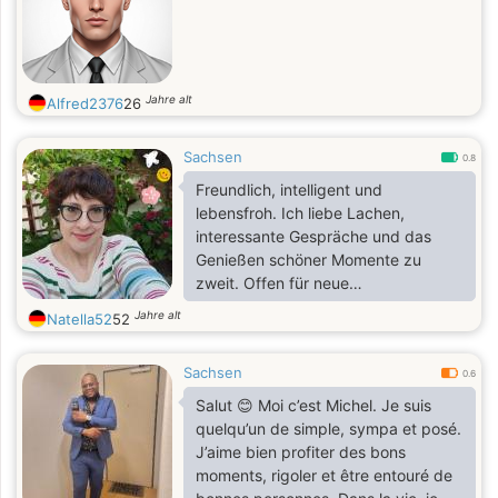
Jahre alt
Alfred2376
26
Sachsen
0.8
Freundlich, intelligent und
lebensfroh. Ich liebe Lachen,
interessante Gespräche und das
Genießen schöner Momente zu
zweit. Offen für neue
Bekanntschaften und gemeinsame
Jahre alt
Natella52
52
Abenteuer.
Sachsen
0.6
Salut 😊 Moi c’est Michel. Je suis
quelqu’un de simple, sympa et posé.
J’aime bien profiter des bons
moments, rigoler et être entouré de