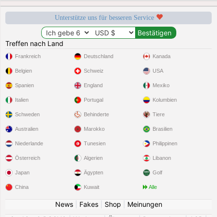
Unterstütze uns für besseren Service
Treffen nach Land
Frankreich
Deutschland
Kanada
Belgien
Schweiz
USA
Spanien
England
Mexiko
Italien
Portugal
Kolumbien
Schweden
Behinderte
Tiere
Australien
Marokko
Brasilien
Niederlande
Tunesien
Philippinen
Österreich
Algerien
Libanon
Japan
Ägypten
Golf
China
Kuwait
Alle
News
|
Fakes
|
Shop
|
Meinungen