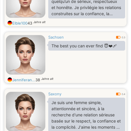
quelqu’un de sérieux, respectueux
et honnête. Je privilégie les relations
construites sur la confiance, la
communication et la douceur. J’aime
Jahre alt
Elble100
43
la tranquillité, les moments partagés
sans artifices, et les personnes qui
Sachsen
savent écouter autant que parler. Si
0.3
tu recherches une relation stable et
The best you can ever find 😇❤️‍🩹
sincère, je serais heureuse de faire
ta connaissance.
Jahre alt
Jenniferan...
38
Saxony
0.4
Je suis une femme simple,
attentionnée et sincère, à la
recherche d'une relation sérieuse
basée sur le respect, la confiance et
la complicité. J'aime les moments de