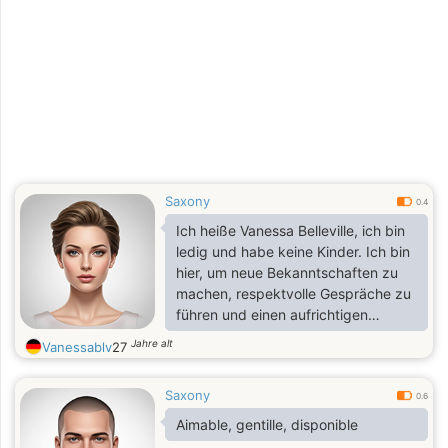
Saxony
0.4
Ich heiße Vanessa Belleville, ich bin
ledig und habe keine Kinder. Ich bin
hier, um neue Bekanntschaften zu
machen, respektvolle Gespräche zu
führen und einen aufrichtigen
Menschen kennenzulernen. Wenn
Jahre alt
Vanessablv
27
die Chemie stimmt, wünsche ich mir
eine ernsthafte, ehrliche und
Saxony
dauerhafte Beziehung.
0.6
Aimable, gentille, disponible