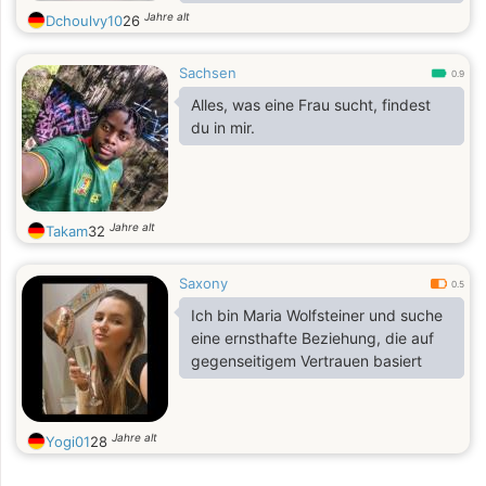
partage, les discussions
Jahre alt
Dchoulvy10
26
intéressantes et découvrir de
nouvelles choses
Sachsen
0.9
Alles, was eine Frau sucht, findest
du in mir.
Jahre alt
Takam
32
Saxony
0.5
Ich bin Maria Wolfsteiner und suche
eine ernsthafte Beziehung, die auf
gegenseitigem Vertrauen basiert
Jahre alt
Yogi01
28