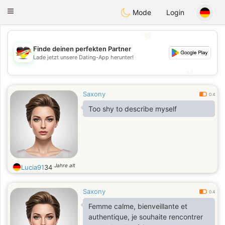
Deutsch
Dating
Toggle
Mode
Login
navigation
💖
Finde deinen perfekten Partner
💖
Lade jetzt unsere Dating-App herunter!
💕
💕
Saxony
0.4
Too shy to describe myself
Jahre alt
Lucia91
34
Saxony
0.4
Femme calme, bienveillante et
authentique, je souhaite rencontrer