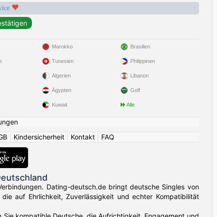
rvice
Marokko
Brasilien
e
Tunesien
Philippinen
Algerien
Libanon
Ägypten
Golf
Kuwait
Alle
ungen
GB
|
Kindersicherheit
|
Kontakt
|
FAQ
Deutschland
Verbindungen. Dating-deutsch.de bringt deutsche Singles von
e auf Ehrlichkeit, Zuverlässigkeit und echter Kompatibilität
en Sie kompatible Deutsche, die Aufrichtigkeit, Engagement und