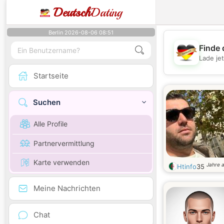
Deutsch
Dating
Berlin 2026-08-06 08:51
Finde 
Lade je
Startseite
Suchen
Alle Profile
Partnervermittlung
Karte verwenden
Jahre a
Htinfo
35
Meine Nachrichten
Chat