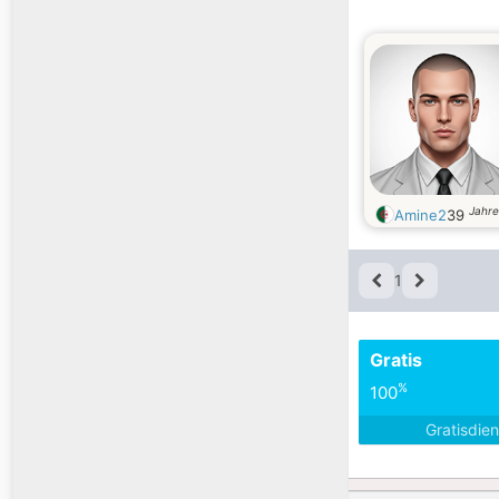
Jahre
Amine2
39
1
Gratis
%
100
Gratisdie