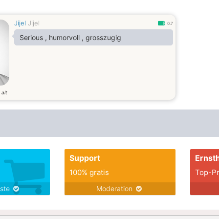
Jijel
Jijel
0.7
Serious , humorvoll , grosszugig
 alt
Support
Ernsth
100% gratis
Top-Pr
nste
Moderation