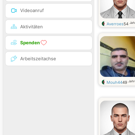
Videoanruf
Jah
Averroes
54
Aktivitäten
Spenden
Arbeitszeitachse
Jahr
Mouh44
49