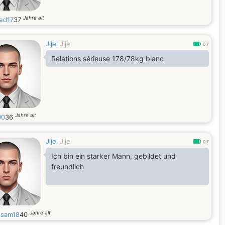
Jahre alt
ed17
37
Jijel
Jijel
0.7
Relations sérieuse 178/78kg blanc
Jahre alt
90
36
Jijel
Jijel
0.7
Ich bin ein starker Mann, gebildet und
freundlich
Jahre alt
sam18
40