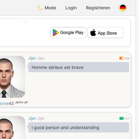
Mode
Login
Registrieren
💖
💕
Jijel
Jijel
0.6
Homme sérieux est brave
Jahre alt
tone
43
Jijel
Jijel
0.7
i good person and understanding