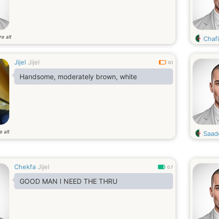
re alt
Chaf
Jijel
Jijel
0.1
Handsome, moderately brown, white
e alt
Saad
Chekfa
Jijel
0.7
GOOD MAN I NEED THE THRU