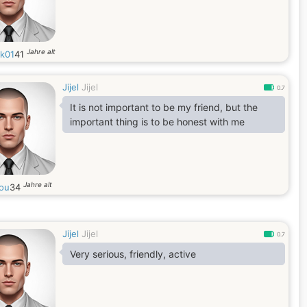
Jahre alt
ik01
41
Jijel
Jijel
0.7
It is not important to be my friend, but the
important thing is to be honest with me
Jahre alt
ou
34
Jijel
Jijel
0.7
Very serious, friendly, active