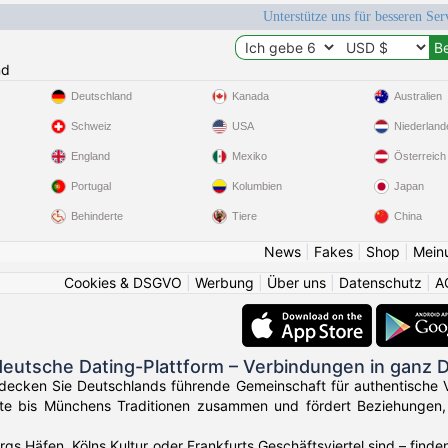
Unterstütze uns für besseren Se
nd
Deutschland
Kanada
Australien
Schweiz
USA
Niederland
England
Mexiko
Österreich
Portugal
Kolumbien
Japan
Behinderte
Tiere
China
News
|
Fakes
|
Shop
|
Mein
Cookies & DSGVO
|
Werbung
|
Über uns
|
Datenschutz
|
A
deutsche Dating-Plattform – Verbindungen in ganz 
decken Sie Deutschlands führende Gemeinschaft für authentische 
hte bis Münchens Traditionen zusammen und fördert Beziehungen, di
gs Häfen, Kölns Kultur oder Frankfurts Geschäftsviertel sind – find