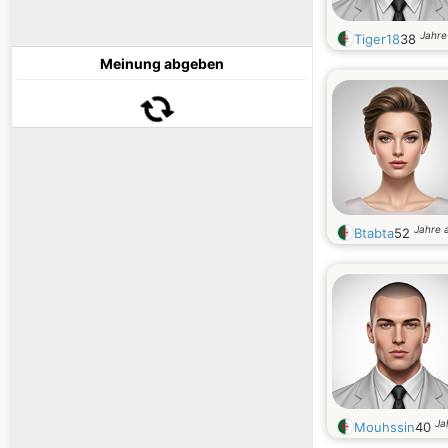
Jahre 
Tiger18
38
Meinung abgeben
Jahre a
Btabta
52
Ja
Mouhssin
40