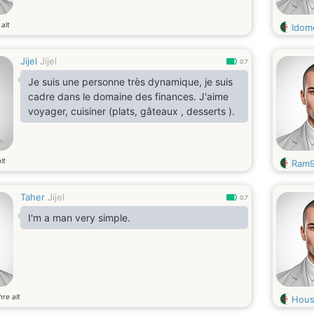
alt
Idom
Jijel
Jijel
0.7
Je suis une personne très dynamique, je suis
cadre dans le domaine des finances. J'aime
voyager, cuisiner (plats, gâteaux , desserts ).
lt
Ram
Taher
Jijel
0.7
I'm a man very simple.
hre alt
Hous