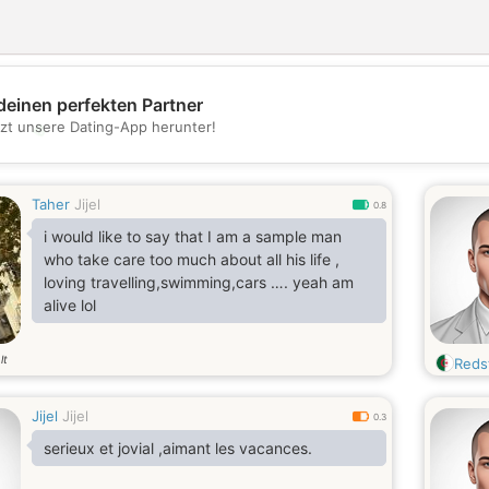
deinen perfekten Partner
💖
tzt unsere Dating-App herunter!
💕
Taher
Jijel
0.8
i would like to say that I am a sample man
who take care too much about all his life ,
loving travelling,swimming,cars …. yeah am
alive lol
lt
Reds
Jijel
Jijel
0.3
serieux et jovial ,aimant les vacances.