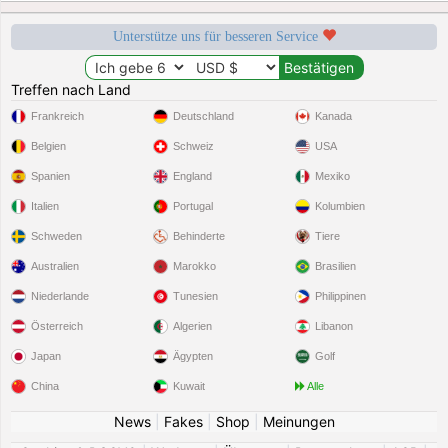
Unterstütze uns für besseren Service
Treffen nach Land
Frankreich
Deutschland
Kanada
Belgien
Schweiz
USA
Spanien
England
Mexiko
Italien
Portugal
Kolumbien
Schweden
Behinderte
Tiere
Australien
Marokko
Brasilien
Niederlande
Tunesien
Philippinen
Österreich
Algerien
Libanon
Japan
Ägypten
Golf
China
Kuwait
Alle
News
|
Fakes
|
Shop
|
Meinungen