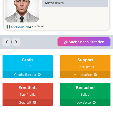
senza limite
Jahre alt
Andrea1978
47
1
Suche nach Kriterien
Gratis
Support
%
100
100% gratis
Gratisdienste
Moderation
Ernsthaft
Besucher
Top-Profile
Beliebt
Geprüft
Top-Seite