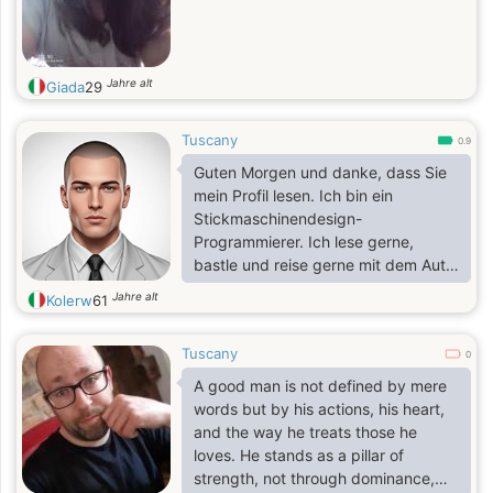
Jahre alt
Giada
29
Tuscany
0.9
Guten Morgen und danke, dass Sie
mein Profil lesen. Ich bin ein
Stickmaschinendesign-
Programmierer. Ich lese gerne,
bastle und reise gerne mit dem Auto.
Ich bin hier, weil ich die
Jahre alt
Kolerw
61
nordeuropäische Kultur mag. Ich
suche eine Frau für eine
Tuscany
Freundschaft (ich habe keine
0
großen Erwartungen). Wenn dir mein
A good man is not defined by mere
Profil gefällt, antworte mir (ich esse
words but by his actions, his heart,
niemanden! :))). Bis wir uns
and the way he treats those he
wiedersehen!
loves. He stands as a pillar of
strength, not through dominance,