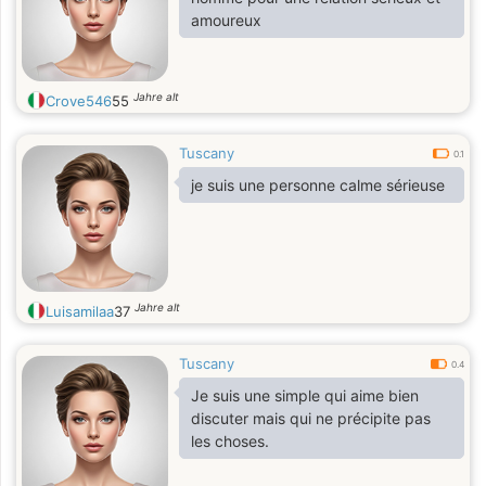
amoureux
Jahre alt
Crove546
55
Tuscany
0.1
je suis une personne calme sérieuse
Jahre alt
Luisamilaa
37
Tuscany
0.4
Je suis une simple qui aime bien
discuter mais qui ne précipite pas
les choses.