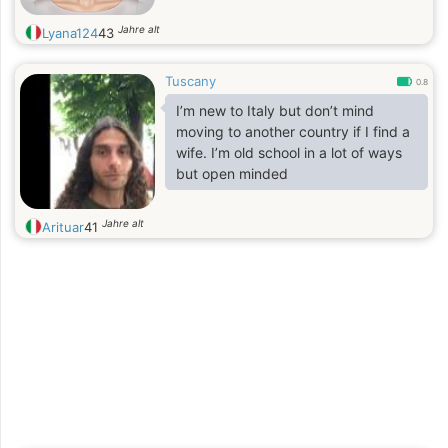
Jahre alt
Lyana124
43
Tuscany
0.8
I’m new to Italy but don’t mind
moving to another country if I find a
wife. I’m old school in a lot of ways
but open minded
Jahre alt
Arituar
41