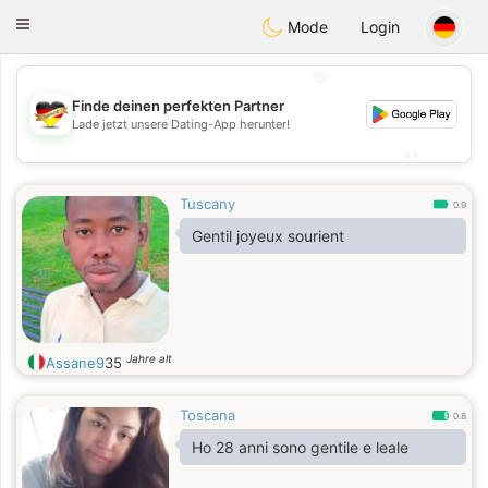
Deutsch
Dating
Toggle
Mode
Login
navigation
💖
Finde deinen perfekten Partner
💖
Lade jetzt unsere Dating-App herunter!
💕
💕
Tuscany
0.9
Gentil joyeux sourient
Jahre alt
Assane9
35
Toscana
0.8
Ho 28 anni sono gentile e leale