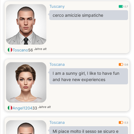
Tuscany
0.7
cerco amicizie simpatiche
Jahre alt
Toscano
56
Toscana
0.6
I am a sunny girl, I like to have fun
and have new experiences
Jahre alt
Angel1204
33
Toscana
0.3
Mi piace molto il sesso se sicuro e