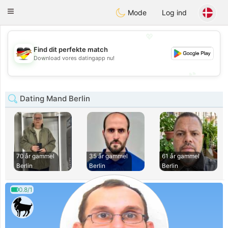
Deutsch
Dating
Toggle
Mode
Log ind
navigation
💖
Find dit perfekte match
💖
Download vores datingapp nu!
💕
💕
Dating Mand Berlin
70 år gammel
35 år gammel
61 år gammel
Berlin
Berlin
Berlin
0.8/1