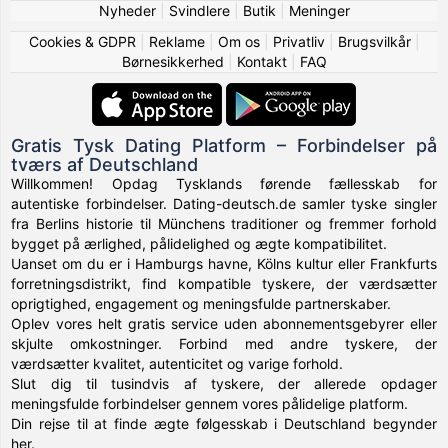
Nyheder
|
Svindlere
|
Butik
|
Meninger
Cookies & GDPR
|
Reklame
|
Om os
|
Privatliv
|
Brugsvilkår
|
Børnesikkerhed
|
Kontakt
|
FAQ
Gratis Tysk Dating Platform – Forbindelser på
tværs af Deutschland
Willkommen! Opdag Tysklands førende fællesskab for
autentiske forbindelser. Dating-deutsch.de samler tyske singler
fra Berlins historie til Münchens traditioner og fremmer forhold
bygget på ærlighed, pålidelighed og ægte kompatibilitet.
Uanset om du er i Hamburgs havne, Kölns kultur eller Frankfurts
forretningsdistrikt, find kompatible tyskere, der værdsætter
oprigtighed, engagement og meningsfulde partnerskaber.
Oplev vores helt gratis service uden abonnementsgebyrer eller
skjulte omkostninger. Forbind med andre tyskere, der
værdsætter kvalitet, autenticitet og varige forhold.
Slut dig til tusindvis af tyskere, der allerede opdager
meningsfulde forbindelser gennem vores pålidelige platform.
Din rejse til at finde ægte følgesskab i Deutschland begynder
her.