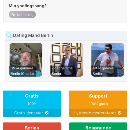
Min yndlingssang?
Fortæller dig
Dating Mand Berlin
39 år gammel
72 år gammel
48 år gammel
Berlin (Charlot
Berlin
Berlin
Gratis
Support
%
100
100% gratis
Gratis tjenester
Lyttende moderatorer
Seriøs
Besøgende