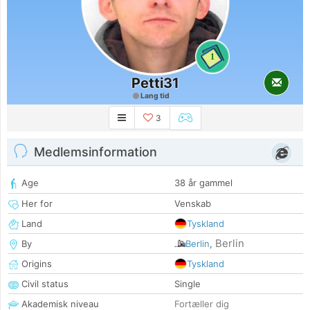
1
Petti31
Lang tid
3
Medlemsinformation
Age
38 år gammel
Her for
Venskab
Land
Tyskland
Berlin
By
Berlin
,
Origins
Tyskland
Civil status
Single
Akademisk niveau
Fortæller dig