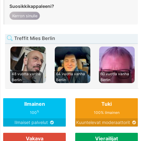
Suosikkikappaleeni?
Kerron sinulle
Treffit Mies Berlin
48 vuotta vanha
64 vuotta vanha
60 vuotta vanha
Berlin
Berlin
Berlin
Ilmainen
Tuki
%
100
100% ilmainen
Ilmaiset palvelut
Kuuntelevat moderaattorit
Vakava
Vierailijat