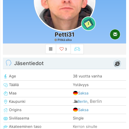
1
Petti31
Pitkä aika
3
Jäsentiedot
Age
38 vuotta vanha
Täällä
Ystävyys
Maa
Saksa
Berlin
Kaupunki
Berlin
,
Origins
Saksa
Siviiliasema
Single
Akateeminen taso
Kerron sinulle