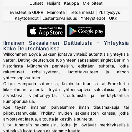
Uutiset
|
Huijarit
|
Kauppa
|
Mielipiteet
Evästeet ja GDPR
|
Mainonta
|
Tietoa meistä
|
Yksityisyys
|
Käyttöehdot
|
Lastenturvallisuus
|
Yhteystiedot
|
UKK
Ilmainen Saksalainen Deittialusta – Yhteyksiä
Koko Deutschlandissa
Willkommen! Löydä Saksan johtava yhteisö autenttisia yhteyksiä
varten. Dating-deutsch.de tuo yhteen saksalaiset singlet Berliinin
historiasta Münchenin perinteisiin, edistäen suhteita, jotka
rakentuvat rehellisyyteen, luotettavuuteen ja aitoon
yhteensopivuuteen.
Olitpa Hampurin satamissa, Kölnin kulttuurissa tai Frankfurtin
liike-elämän alueella, löydä yhteensopivia saksalaisia, jotka
arvostavat vilpittömyyttä, sitoutumista ja merkityksellisiä
kumppanuuksia.
Koe täysin ilmainen palvelumme ilman tilausmaksuja tai
piilokustannuksia. Yhdisty muiden saksalaisten kanssa, jotka
arvostavat laatua, aitoutta ja kestäviä suhteita.
Liity tuhansiin saksalaisiin, jotka jo löytävät merkityksellisiä
yhteyksiä luotettavan alustamme kautta.