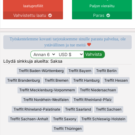
laatuprofiilit
Paljon vierailtu
Vahvistettu laatu
Paras
Työskentelemme kovasti tarjotaksemme sinulle parasta palvelua, ole
ystävällinen ja tue meitä
Löydä sinkkuja alueilta: Saksa
Treffit Baden-Württemberg
Treffit Bayern
Treffit Berlin
Treffit Brandenburg
Treffit Bremen
Treffit Hamburg
Treffit Hessen
Treffit Mecklenburg-Vorpommern
Treffit Niedersachsen
Treffit Nordrhein-Westfalen
Treffit Rheinland-Pfalz
Treffit Rhineland-Palatinate
Treffit Saarland
Treffit Sachsen
Treffit Sachsen-Anhalt
Treffit Saxony
Treffit Schleswig-Holstein
Treffit Thüringen