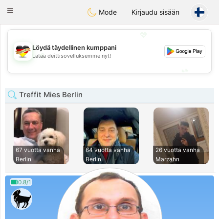
Deutsch
Dating
Toggle
Mode
Kirjaudu sisään
navigation
💖
Löydä täydellinen kumppani
💖
Lataa deittisovelluksemme nyt!
💕
💕
Treffit Mies Berlin
67 vuotta vanha
64 vuotta vanha
26 vuotta vanha
Berlin
Berlin
Marzahn
0.8/1