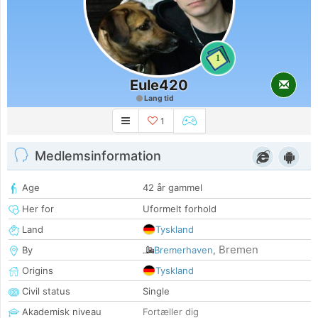
1
Eule420
Lang tid
1
Medlemsinformation
Age
42 år gammel
Her for
Uformelt forhold
Land
Tyskland
Bremen
By
Bremerhaven
,
Origins
Tyskland
Civil status
Single
Akademisk niveau
Fortæller dig