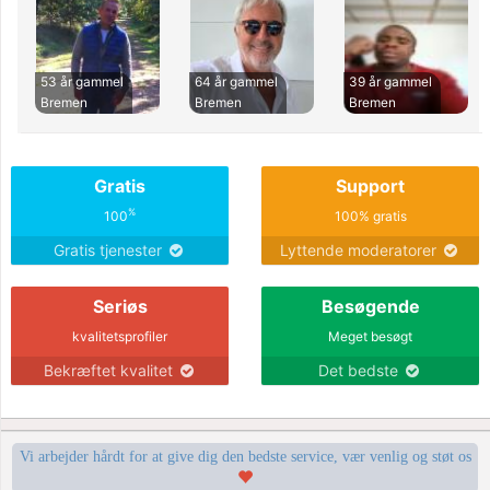
53 år gammel
64 år gammel
39 år gammel
Bremen
Bremen
Bremen
Gratis
Support
%
100
100% gratis
Gratis tjenester
Lyttende moderatorer
Seriøs
Besøgende
kvalitetsprofiler
Meget besøgt
Bekræftet kvalitet
Det bedste
Vi arbejder hårdt for at give dig den bedste service, vær venlig og støt os