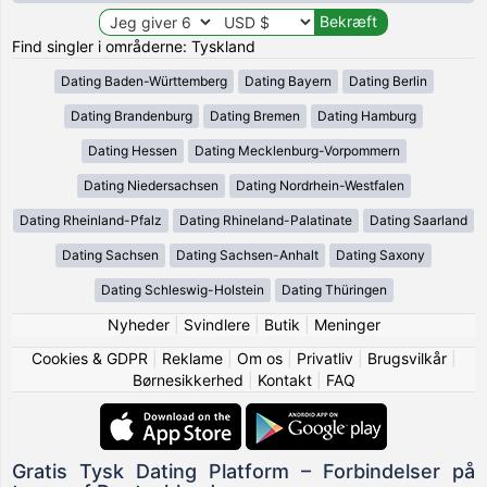
Find singler i områderne: Tyskland
Dating Baden-Württemberg
Dating Bayern
Dating Berlin
Dating Brandenburg
Dating Bremen
Dating Hamburg
Dating Hessen
Dating Mecklenburg-Vorpommern
Dating Niedersachsen
Dating Nordrhein-Westfalen
Dating Rheinland-Pfalz
Dating Rhineland-Palatinate
Dating Saarland
Dating Sachsen
Dating Sachsen-Anhalt
Dating Saxony
Dating Schleswig-Holstein
Dating Thüringen
Nyheder
|
Svindlere
|
Butik
|
Meninger
Cookies & GDPR
|
Reklame
|
Om os
|
Privatliv
|
Brugsvilkår
|
Børnesikkerhed
|
Kontakt
|
FAQ
Gratis Tysk Dating Platform – Forbindelser på