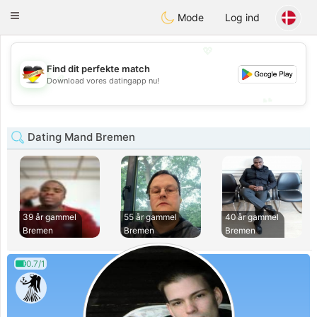
Deutsch
Dating
Toggle
Mode
Log ind
navigation
💖
Find dit perfekte match
💖
Download vores datingapp nu!
💕
💕
Dating Mand Bremen
39 år gammel
55 år gammel
40 år gammel
Bremen
Bremen
Bremen
0.7/1