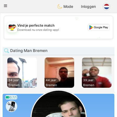
Deutsch
Dating
Toggle
Mode
Inloggen
navigation
💖
Vind je perfecte match
💖
Download nu onze dating-app!
💕
💕
Dating Man Bremen
34 jaar
44 jaar
39 jaar
Bremen
Bremen
Bremen
0.7/1