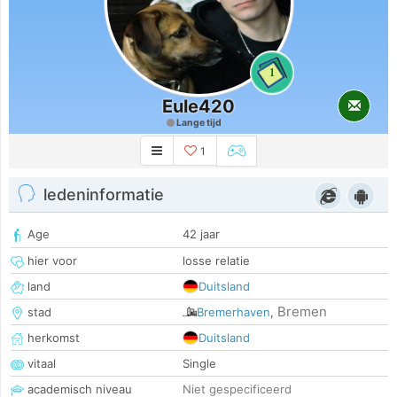
1
Eule420
Lange tijd
1
ledeninformatie
Age
42 jaar
hier voor
losse relatie
land
Duitsland
Bremen
stad
Bremerhaven
,
herkomst
Duitsland
vitaal
Single
academisch niveau
Niet gespecificeerd