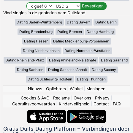
Vind singles in de gebieden van: Duitsland
Dating Baden-Württemberg
Dating Bayern
Dating Berlin
Dating Brandenburg
Dating Bremen
Dating Hamburg
Dating Hessen
Dating Mecklenburg-Vorpommern
Dating Niedersachsen
Dating Nordrhein-Westfalen
Dating Rheinland-Pfalz
Dating Rhineland-Palatinate
Dating Saarland
Dating Sachsen
Dating Sachsen-Anhalt
Dating Saxony
Dating Schleswig-Holstein
Dating Thüringen
Nieuws
|
Oplichters
|
Winkel
|
Meningen
Cookies & AVG
|
Reclame
|
Over ons
|
Privacy
|
Gebruiksvoorwaarden
|
Kinderveiligheid
|
Contact
|
FAQ
Gratis Duits Dating Platform – Verbindingen door