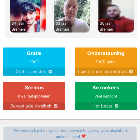
34 jaar
63 jaar
36 jaar
Bremen
Bremen
Bremen
Gratis
Ondersteuning
%
100
100% gratis
Gratis diensten
Luisterende moderators
Serieus
Bezoekers
kwaliteitsprofielen
Veel bezocht
Bevestigde kwaliteit
Het beste
We werken hard om je de beste service te geven, wees alsjeblieft
ondersteunend