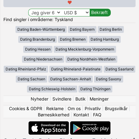
Find singler i områderne: Tyskland
Dating Baden-Württemberg
Dating Bayern
Dating Berlin
Dating Brandenburg
Dating Bremen
Dating Hamburg
Dating Hessen
Dating Mecklenburg-Vorpommern
Dating Niedersachsen
Dating Nordrhein-Westfalen
Dating Rheinland-Pfalz
Dating Rhineland-Palatinate
Dating Saarland
Dating Sachsen
Dating Sachsen-Anhalt
Dating Saxony
Dating Schleswig-Holstein
Dating Thüringen
Nyheder
|
Svindlere
|
Butik
|
Meninger
Cookies & GDPR
|
Reklame
|
Om os
|
Privatliv
|
Brugsvilkår
|
Børnesikkerhed
|
Kontakt
|
FAQ