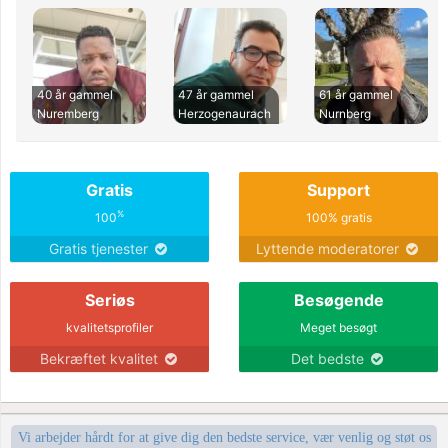
40 år gammel
47 år gammel
61 år gammel
Nuremberg
Herzogenaurach
Nurnberg
Gratis
Support
%
100
100% gratis
Gratis tjenester
Lyttende moderatorer
Seriøs
Besøgende
kvalitetsprofiler
Meget besøgt
Bekræftet kvalitet
Det bedste
Vi arbejder hårdt for at give dig den bedste service, vær venlig og støt os