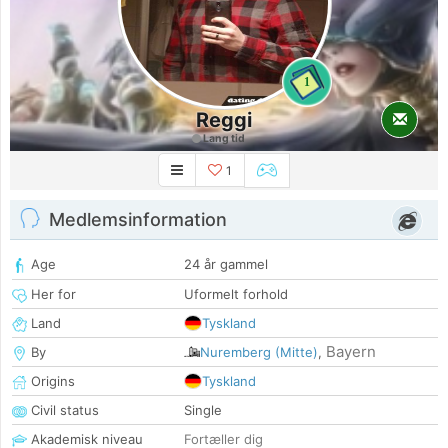
1
Reggi
Lang tid
1
Medlemsinformation
Age
24 år gammel
Her for
Uformelt forhold
Land
Tyskland
Bayern
By
Nuremberg (Mitte)
,
Origins
Tyskland
Civil status
Single
Akademisk niveau
Fortæller dig