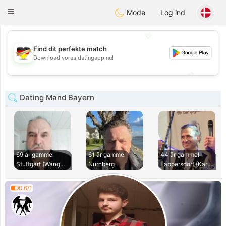
Deutsch
Dating
Toggle
Mode
Log ind
navigation
💖
Find dit perfekte match
💖
Download vores datingapp nu!
💕
💕
Dating Mand Bayern
69 år gammel
61 år gammel
44 år gammel
Stuttgart (Wangen)
Nurnberg
Lappersdorf (Karet
0.6/1