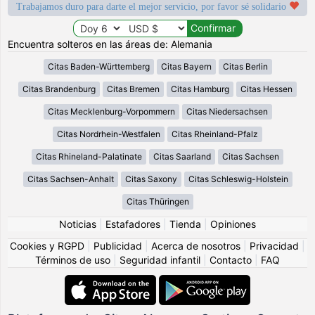
Trabajamos duro para darte el mejor servicio, por favor sé solidario
Encuentra solteros en las áreas de: Alemania
Citas Baden-Württemberg
Citas Bayern
Citas Berlin
Citas Brandenburg
Citas Bremen
Citas Hamburg
Citas Hessen
Citas Mecklenburg-Vorpommern
Citas Niedersachsen
Citas Nordrhein-Westfalen
Citas Rheinland-Pfalz
Citas Rhineland-Palatinate
Citas Saarland
Citas Sachsen
Citas Sachsen-Anhalt
Citas Saxony
Citas Schleswig-Holstein
Citas Thüringen
Noticias
|
Estafadores
|
Tienda
|
Opiniones
Cookies y RGPD
|
Publicidad
|
Acerca de nosotros
|
Privacidad
|
Términos de uso
|
Seguridad infantil
|
Contacto
|
FAQ