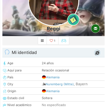
1
Reggi
Mucho tiempo
1
Mi identidad
Age
24 años
Aquí para
Relación ocasional
País
Alemania
Bayern
City
Nuremberg (Mitte)
,
Origin
Alemania
Estado civil
Soltera
Nivel académico
No especificado