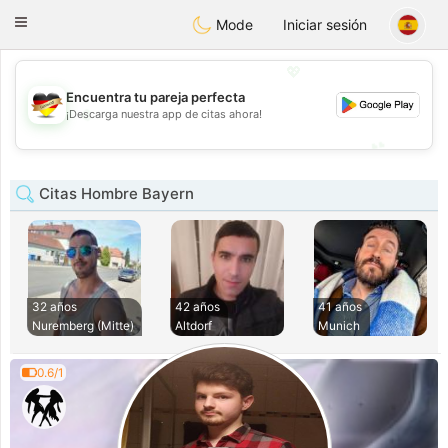
Deutsch
Dating
Toggle
Mode
Iniciar sesión
navigation
💖
Encuentra tu pareja perfecta
💖
¡Descarga nuestra app de citas ahora!
💕
💕
Citas Hombre Bayern
32 años
42 años
41 años
Nuremberg (Mitte)
Altdorf
Munich
0.6/1