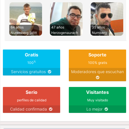
64 años
47 años
35 años
Nuremberg (Mitt
Herzogenaurach
Nurnberg
Gratis
Soporte
%
100
100% gratis
Servicios gratuitos
Moderadores que escuchan
Serio
Visitantes
perfiles de calidad
Muy visitado
Calidad confirmada
Lo mejor